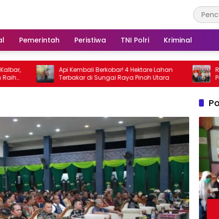
al
Pemerintah
Peristiwa
TNI Polri
Kriminal
Api Kembali Berkobar! 4 Hektare Lahan
Rakor Lintas 
Terbakar di Sungai Raya Pinoh Utara
Penanganan K
Ajak Masyara
Kewaspada
Po