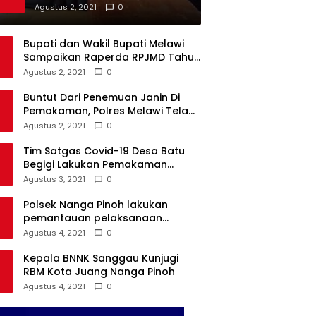
Darah di Beberapa Sekolah
Agustus 2, 2021
0
Bupati dan Wakil Bupati Melawi
Sampaikan Raperda RPJMD Tahun
2021-2026 ke DPRD
Agustus 2, 2021
0
Buntut Dari Penemuan Janin Di
Pemakaman, Polres Melawi Telah
Tetapkan 4 Tersangka
Agustus 2, 2021
0
Tim Satgas Covid-19 Desa Batu
Begigi Lakukan Pemakaman
Pasien Covid-19 Sesuai Prokes
Agustus 3, 2021
0
Polsek Nanga Pinoh lakukan
pemantauan pelaksanaan
vaksinasi covid-19 tahap 2
Agustus 4, 2021
0
Kepala BNNK Sanggau Kunjugi
RBM Kota Juang Nanga Pinoh
Agustus 4, 2021
0