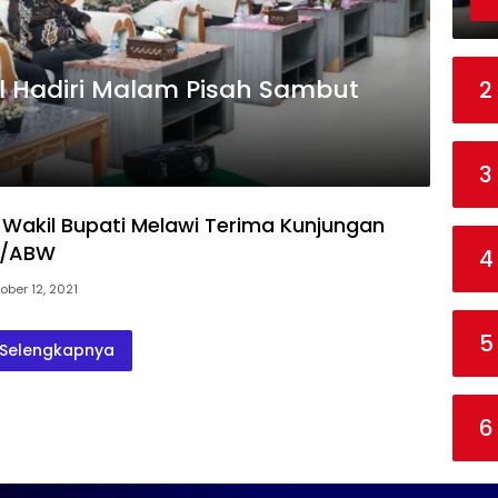
l Hadiri Malam Pisah Sambut
2
3
 Wakil Bupati Melawi Terima Kunjungan
1/ABW
4
ober 12, 2021
5
Selengkapnya
6