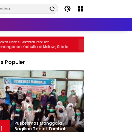
Sektoral Perkuat
Antisipasi Kebakaran di Musim Ker
arhutla di Melawi, Sekda
Polsek Sokan Bersama Warga Bas
kat Tingkatkan
Atap dan Jalan
an
s Populer
Puskesmas Manggala
1
Bagikan Tablet Tambah