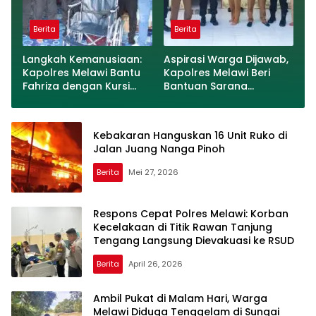
Berita
Berita
Langkah Kemanusiaan:
Aspirasi Warga Dijawab,
Kapolres Melawi Bantu
Kapolres Melawi Beri
Fahriza dengan Kursi
Bantuan Sarana
Roda
Olahraga ke Desa
Labang
Kebakaran Hanguskan 16 Unit Ruko di
Jalan Juang Nanga Pinoh
Berita
Mei 27, 2026
Respons Cepat Polres Melawi: Korban
Kecelakaan di Titik Rawan Tanjung
Tengang Langsung Dievakuasi ke RSUD
Berita
April 26, 2026
Ambil Pukat di Malam Hari, Warga
Melawi Diduga Tenggelam di Sungai