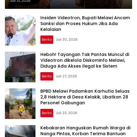
Sudah Dilaporkan ke Polres
Juli 31, 2026
Insiden Videotron, Bupati Melawi Ancam
Sanksi dan Proses Hukum Jika Ada
Kelalaian
Berita
Juli 30, 2026
Heboh! Tayangan Tak Pantas Muncul di
Videotron dikelola Diskominfo Melawi,
Diduga Ada Akses Ilegal ke Sistem
Berita
Juli 27, 2026
BPBD Melawi Padamkan Karhutla Seluas
2,8 Hektare di Desa Kelakik, Libatkan 28
Personel Gabungan
Berita
Juli 23, 2026
Kebakaran Hanguskan Rumah Warga di
Nanga Pintas, Korban Terima Bantuan