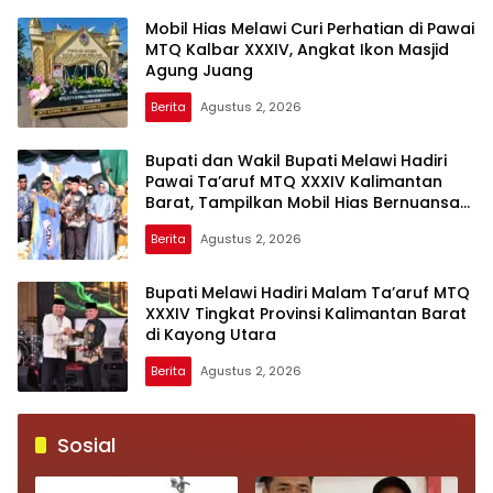
Tunjukkan Adab Berdiri
untuk Aiptu Muhammad
Mobil Hias Melawi Curi Perhatian di Pawai
Paling Tinggi kepada
Tabrani Lumban Tobing
MTQ Kalbar XXXIV, Angkat Ikon Masjid
Orang Tua
Agung Juang
Berita
Agustus 2, 2026
Bupati dan Wakil Bupati Melawi Hadiri
Pawai Ta’aruf MTQ XXXIV Kalimantan
Barat, Tampilkan Mobil Hias Bernuansa
Masjid Agung Kota Juang
Berita
Agustus 2, 2026
Bupati Melawi Hadiri Malam Ta’aruf MTQ
XXXIV Tingkat Provinsi Kalimantan Barat
di Kayong Utara
Berita
Agustus 2, 2026
Sosial