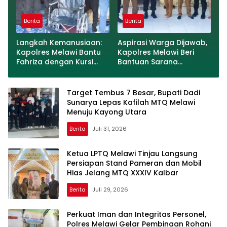
Berita
Berita
Langkah Kemanusiaan:
Aspirasi Warga Dijawab,
Kapolres Melawi Bantu
Kapolres Melawi Beri
Fahriza dengan Kursi
Bantuan Sarana
Roda
Olahraga ke Desa
Labang
Target Tembus 7 Besar, Bupati Dadi
Sunarya Lepas Kafilah MTQ Melawi
Menuju Kayong Utara
Berita
Juli 31, 2026
Ketua LPTQ Melawi Tinjau Langsung
Persiapan Stand Pameran dan Mobil
Hias Jelang MTQ XXXIV Kalbar
Berita
Juli 29, 2026
Perkuat Iman dan Integritas Personel,
Polres Melawi Gelar Pembinaan Rohani