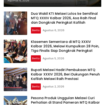
Sementara, Perjuangan Menuju
Agustus 6, 2026
Peringkat Lebih Baik Berlanjut
Dua Wakil KTI Melawi Lolos ke Semifinal
MTQ XXXIV Kalbar 2026, Asa Raih Final
dan Dongkrak Peringkat Kafilah
Berita
Agustus 6, 2026
Klasemen Sementara di MTQ XXXIV
Kalbar 2026, Melawi Kumpulkan 28 Poin,
Tiga Finalis Siap Dongkrak Peringkat
Berita
Agustus 5, 2026
Bupati Melawi Hadiri Pembukaan MTQ
Kalbar XXXIV 2026, Beri Dukungan Penuh
Kafilah Melawi Raih Prestasi
Berita
Agustus 2, 2026
Pesona Produk Unggulan Melawi Curi
Perhatian di Stand Pameran MTQ Kalbar