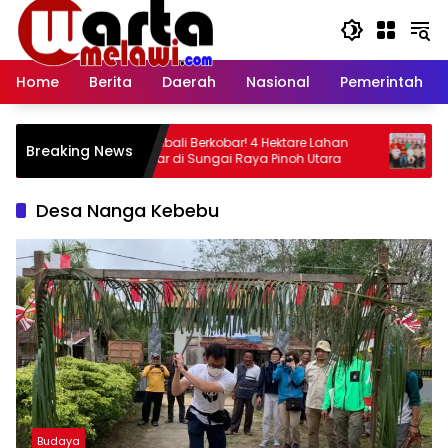
Langsung
ke
konten
Home
Berita
Daerah
Nasional
Pemerintah
,
Api Kembali Berkobar! 4 Hektare Lahan
Rakor Li
Breaking News
Terbakar di Sungai Raya Pinoh Utara
Penanga
Ajak Ma
Kewas
Desa Nanga Kebebu
Budaya