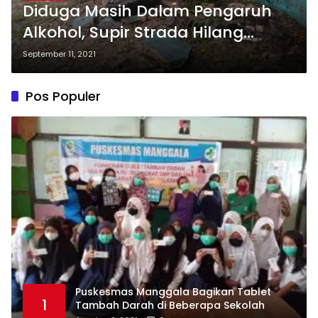
Diduga Masih Dalam Pengaruh
Alkohol, Supir Strada Hilang
Kendali Tabrak Pagar Rumah
September 11, 2021
Warga
Pos Populer
Puskesmas Manggala Bagikan Tablet
1
Tambah Darah di Beberapa Sekolah