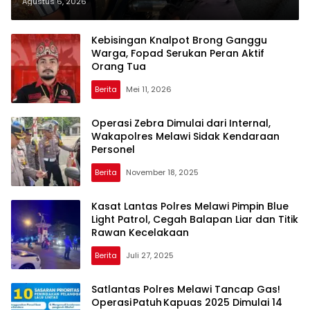
Bandel Langsung Ditilang
Agustus 6, 2026
Kebisingan Knalpot Brong Ganggu
Warga, Fopad Serukan Peran Aktif
Orang Tua
Berita
Mei 11, 2026
Operasi Zebra Dimulai dari Internal,
Wakapolres Melawi Sidak Kendaraan
Personel
Berita
November 18, 2025
Kasat Lantas Polres Melawi Pimpin Blue
Light Patrol, Cegah Balapan Liar dan Titik
Rawan Kecelakaan
Berita
Juli 27, 2025
Satlantas Polres Melawi Tancap Gas!
Operasi Patuh Kapuas 2025 Dimulai 14