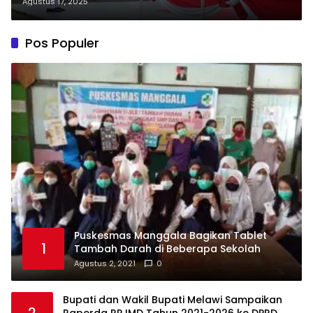
Persatuan
Agustus 17, 2025
Pos Populer
Puskesmas Manggala Bagikan Tablet
1
Tambah Darah di Beberapa Sekolah
Agustus 2, 2021
0
Bupati dan Wakil Bupati Melawi Sampaikan
2
Raperda RPJMD Tahun 2021-2026 ke DPRD