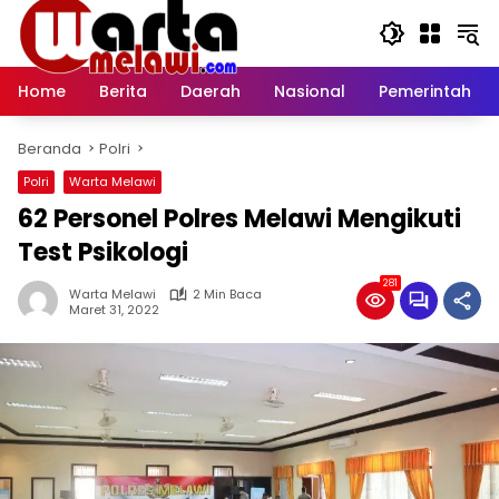
Langsung
ke
konten
Home
Berita
Daerah
Nasional
Pemerintah
Beranda
Polri
Polri
Warta Melawi
62 Personel Polres Melawi Mengikuti
Test Psikologi
281
Warta Melawi
2 Min Baca
Maret 31, 2022