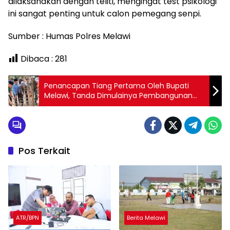
dilaksanakan dengan teliti, mengingat test psikologi
ini sangat penting untuk calon pemegang senpi.
Sumber : Humas Polres Melawi
Dibaca :
281
Penancapan Tiang Pertama Oleh Bupati
Melawi, Tanda Dimulainya Pembangunan
Masjid At-Taqwa
Pos Terkait
ATR/BPN
Berita Melawi