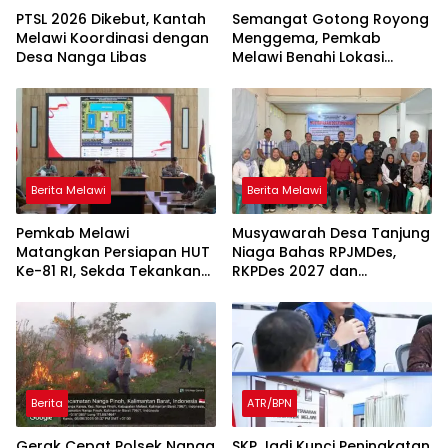
PTSL 2026 Dikebut, Kantah
Semangat Gotong Royong
Melawi Koordinasi dengan
Menggema, Pemkab
Desa Nanga Libas
Melawi Benahi Lokasi
Upacara HUT ke-81 RI
Berita Melawi
Berita Melawi
Pemkab Melawi
Musyawarah Desa Tanjung
Matangkan Persiapan HUT
Niaga Bahas RPJMDes,
Ke-81 RI, Sekda Tekankan
RKPDes 2027 dan
Sinergi dan Tanggung
Percepatan Penanganan
Jawab Panitia
Stunting
Berita
ATR/BPN
Gerak Cepat Polsek Nanga
SKP Jadi Kunci Peningkatan