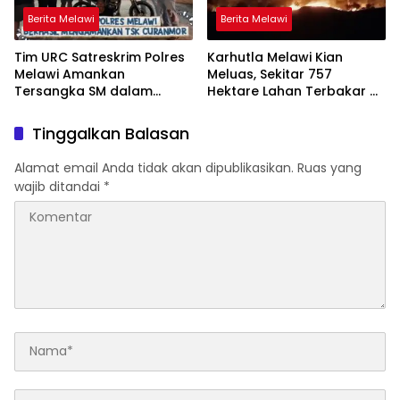
Berita Melawi
Berita Melawi
Tim URC Satreskrim Polres
Karhutla Melawi Kian
Melawi Amankan
Meluas, Sekitar 757
Tersangka SM dalam
Hektare Lahan Terbakar di
Kasus Curanmor di Desa
Delapan Desa
Paal
Tinggalkan Balasan
Alamat email Anda tidak akan dipublikasikan.
Ruas yang
wajib ditandai
*