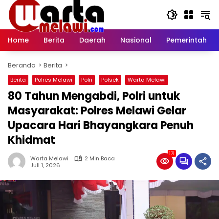
Langsung
ke
konten
Home
Berita
Daerah
Nasional
Pemerintah
Beranda
Berita
Berita
Polres Melawi
Polri
Polsek
Warta Melawi
80 Tahun Mengabdi, Polri untuk
Masyarakat: Polres Melawi Gelar
Upacara Hari Bhayangkara Penuh
Khidmat
171
Warta Melawi
2 Min Baca
Juli 1, 2026