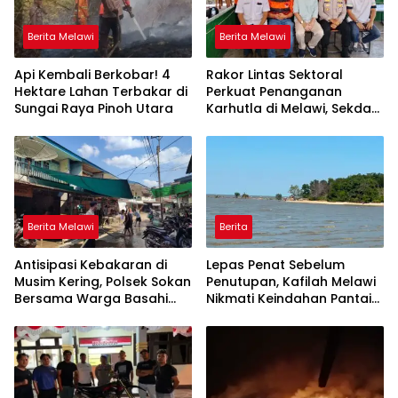
Berita Melawi
Berita Melawi
Api Kembali Berkobar! 4
Rakor Lintas Sektoral
Hektare Lahan Terbakar di
Perkuat Penanganan
Sungai Raya Pinoh Utara
Karhutla di Melawi, Sekda
Ajak Masyarakat
Tingkatkan Kewaspadaan
Berita Melawi
Berita
Antisipasi Kebakaran di
Lepas Penat Sebelum
Musim Kering, Polsek Sokan
Penutupan, Kafilah Melawi
Bersama Warga Basahi
Nikmati Keindahan Pantai
Atap dan Jalan
Pulau Mayang