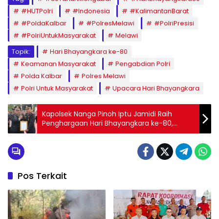
#HUTPolri
#Indonesia
#KalimantanBarat
#PoldaKalbar
#PolresMelawi
#PolriPresisi
#PolriUntukMasyarakat
Melawi
Topik:
Hari Bhayangkara ke-80
Keamanan Masyarakat
Pengabdian Polri
Polda Kalbar
Polres Melawi
Polri Untuk Masyarakat
Upacara Hari Bhayangkara
Kapolsek Nanga Pinoh Iptu Jamidi Raih
Penghargaan Hari Bhayangkara ke-80,
Berhasil Kawal Swasembada Jagung 2026
Pos Terkait