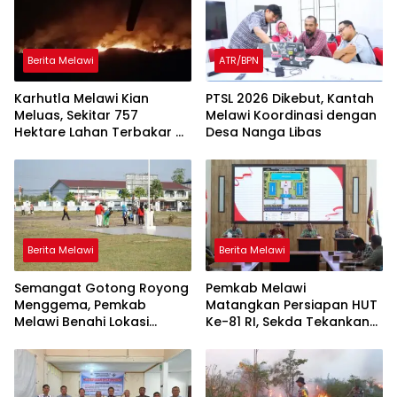
Berita Melawi
ATR/BPN
Karhutla Melawi Kian
PTSL 2026 Dikebut, Kantah
Meluas, Sekitar 757
Melawi Koordinasi dengan
Hektare Lahan Terbakar di
Desa Nanga Libas
Delapan Desa
Berita Melawi
Berita Melawi
Semangat Gotong Royong
Pemkab Melawi
Menggema, Pemkab
Matangkan Persiapan HUT
Melawi Benahi Lokasi
Ke-81 RI, Sekda Tekankan
Upacara HUT ke-81 RI
Sinergi dan Tanggung
Jawab Panitia