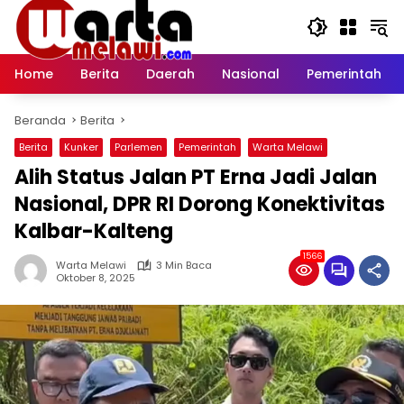
Langsung
ke
konten
Home
Berita
Daerah
Nasional
Pemerintah
Beranda
Berita
Berita
Kunker
Parlemen
Pemerintah
Warta Melawi
Alih Status Jalan PT Erna Jadi Jalan
Nasional, DPR RI Dorong Konektivitas
Kalbar-Kalteng
1566
Warta Melawi
3 Min Baca
Oktober 8, 2025