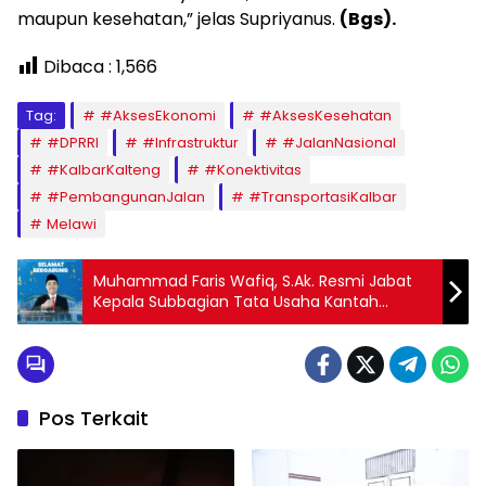
maupun kesehatan,” jelas Supriyanus.
(Bgs).
Dibaca :
1,566
Tag:
#AksesEkonomi
#AksesKesehatan
#DPRRI
#Infrastruktur
#JalanNasional
#KalbarKalteng
#Konektivitas
#PembangunanJalan
#TransportasiKalbar
Melawi
Muhammad Faris Wafiq, S.Ak. Resmi Jabat
Kepala Subbagian Tata Usaha Kantah
Melawi
Pos Terkait