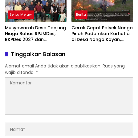
Berita Melawi
Berita
Musyawarah Desa Tanjung
Gerak Cepat Polsek Nanga
Niaga Bahas RPJMDes,
Pinoh Padamkan Karhutla
RKPDes 2027 dan
di Desa Nanga Kayan,
Percepatan Penanganan
Warga Diimbau Tak Bakar
Stunting
Lahan
Tinggalkan Balasan
Alamat email Anda tidak akan dipublikasikan.
Ruas yang
wajib ditandai
*