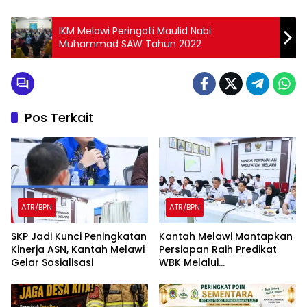
IKM Melawi Peringati Maulid Nabi
Muhammad SAW Tahun 2022
Pos Terkait
ATR/BPN
ATR/BPN
SKP Jadi Kunci Peningkatan
Kantah Melawi Mantapkan
Kinerja ASN, Kantah Melawi
Persiapan Raih Predikat
Gelar Sosialisasi
WBK Melalui
Pendampingan Evaluasi
dan Verifikasi Lapangan