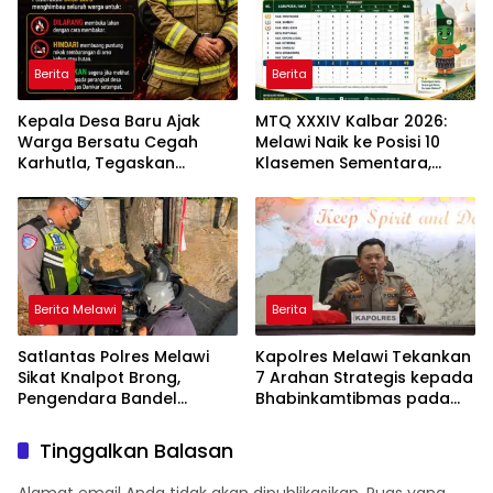
Berita
Berita
Kepala Desa Baru Ajak
MTQ XXXIV Kalbar 2026:
Warga Bersatu Cegah
Melawi Naik ke Posisi 10
Karhutla, Tegaskan
Klasemen Sementara,
Larangan Membakar
Perjuangan Menuju
Lahan
Peringkat Lebih Baik
Berlanjut
Berita Melawi
Berita
Satlantas Polres Melawi
Kapolres Melawi Tekankan
Sikat Knalpot Brong,
7 Arahan Strategis kepada
Pengendara Bandel
Bhabinkamtibmas pada
Langsung Ditilang
Rakor FT Binmas 2026
Tinggalkan Balasan