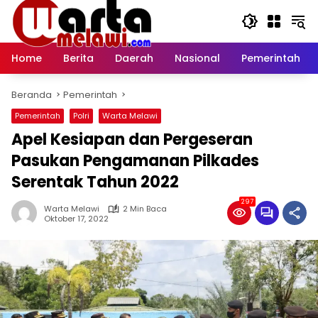
Langsung
ke
konten
Home
Berita
Daerah
Nasional
Pemerintah
Beranda
Pemerintah
Pemerintah
Polri
Warta Melawi
Apel Kesiapan dan Pergeseran
Pasukan Pengamanan Pilkades
Serentak Tahun 2022
297
Warta Melawi
2 Min Baca
Oktober 17, 2022