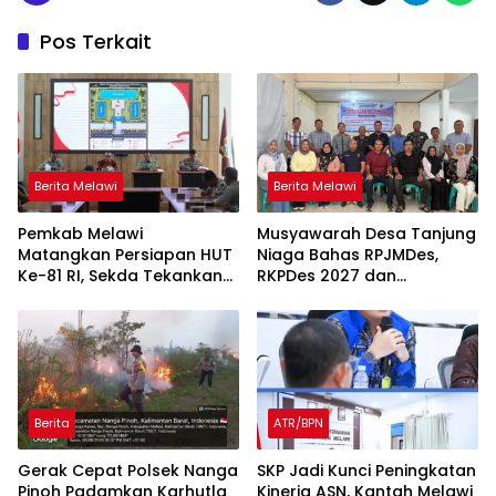
Pos Terkait
Berita Melawi
Berita Melawi
Pemkab Melawi
Musyawarah Desa Tanjung
Matangkan Persiapan HUT
Niaga Bahas RPJMDes,
Ke-81 RI, Sekda Tekankan
RKPDes 2027 dan
Sinergi dan Tanggung
Percepatan Penanganan
Jawab Panitia
Stunting
Berita
ATR/BPN
Gerak Cepat Polsek Nanga
SKP Jadi Kunci Peningkatan
Pinoh Padamkan Karhutla
Kinerja ASN, Kantah Melawi