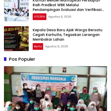
Kantah Melawi Mantapkan Persiapan
Raih Predikat WBK Melalui
Pendampingan Evaluasi dan Verifikasi
Lapangan
ATR/BPN
Agustus 6, 2026
Kepala Desa Baru Ajak Warga Bersatu
Cegah Karhutla, Tegaskan Larangan
Membakar Lahan
Berita
Agustus 6, 2026
Pos Populer