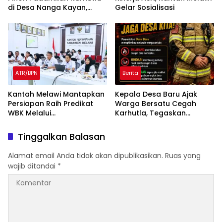
di Desa Nanga Kayan,
Gelar Sosialisasi
Warga Diimbau Tak Bakar
Lahan
ATR/BPN
Berita
Kantah Melawi Mantapkan
Kepala Desa Baru Ajak
Persiapan Raih Predikat
Warga Bersatu Cegah
WBK Melalui
Karhutla, Tegaskan
Pendampingan Evaluasi
Larangan Membakar
dan Verifikasi Lapangan
Lahan
Tinggalkan Balasan
Alamat email Anda tidak akan dipublikasikan.
Ruas yang
wajib ditandai
*