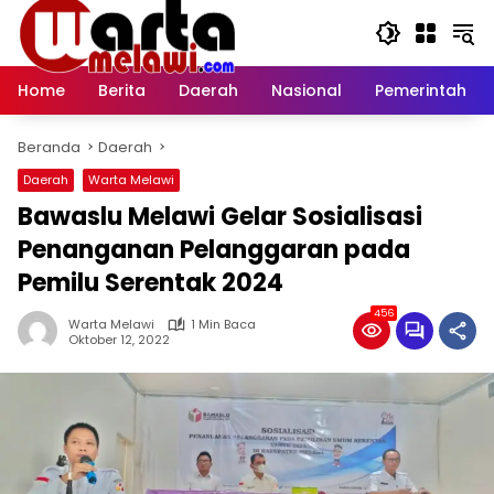
Langsung
ke
konten
Home
Berita
Daerah
Nasional
Pemerintah
Beranda
Daerah
Daerah
Warta Melawi
Bawaslu Melawi Gelar Sosialisasi
Penanganan Pelanggaran pada
Pemilu Serentak 2024
456
Warta Melawi
1 Min Baca
Oktober 12, 2022