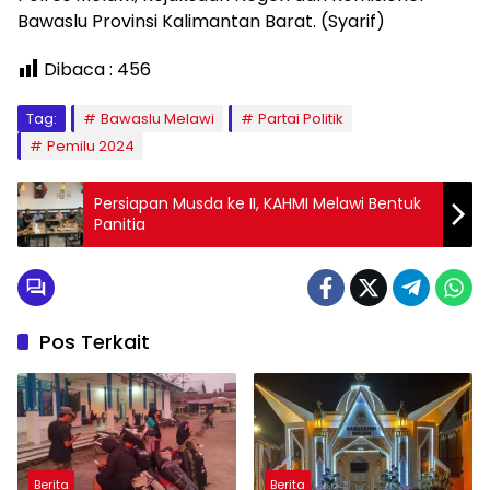
Bawaslu Provinsi Kalimantan Barat. (Syarif)
Dibaca :
456
Tag:
Bawaslu Melawi
Partai Politik
Pemilu 2024
Persiapan Musda ke II, KAHMI Melawi Bentuk
Panitia
Pos Terkait
Berita
Berita