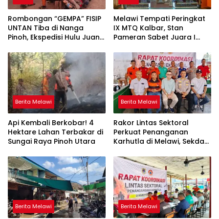
Rombongan “GEMPA” FISIP
Melawi Tempati Peringkat
UNTAN Tiba di Nanga
IX MTQ Kalbar, Stan
Pinoh, Ekspedisi Hulu Juang
Pameran Sabet Juara I
XXXV Segera Dimulai, Siap
dan Raih Rp10 Juta
Lanjutkan Perjalanan ke
Pedalaman Melawi
Berita Melawi
Berita Melawi
Api Kembali Berkobar! 4
Rakor Lintas Sektoral
Hektare Lahan Terbakar di
Perkuat Penanganan
Sungai Raya Pinoh Utara
Karhutla di Melawi, Sekda
Ajak Masyarakat
Tingkatkan Kewaspadaan
Berita Melawi
Berita Melawi