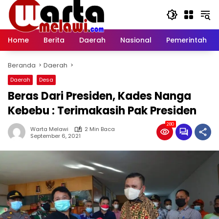
Langsung
ke
konten
Home
Berita
Daerah
Nasional
Pemerintah
Beranda
Daerah
Daerah
Desa
Beras Dari Presiden, Kades Nanga
Kebebu : Terimakasih Pak Presiden
280
Warta Melawi
2 Min Baca
September 6, 2021