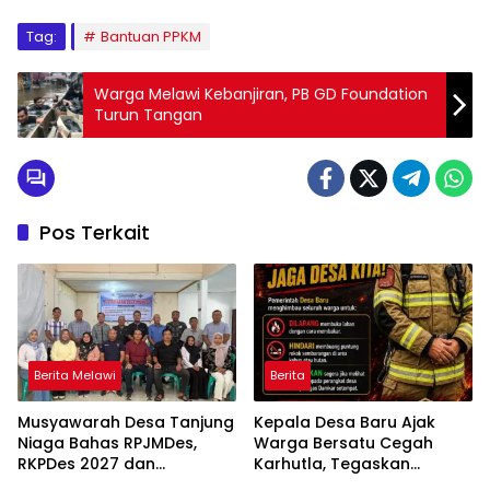
Tag:
Bantuan PPKM
Warga Melawi Kebanjiran, PB GD Foundation
Turun Tangan
Pos Terkait
Berita Melawi
Berita
Musyawarah Desa Tanjung
Kepala Desa Baru Ajak
Niaga Bahas RPJMDes,
Warga Bersatu Cegah
RKPDes 2027 dan
Karhutla, Tegaskan
Percepatan Penanganan
Larangan Membakar