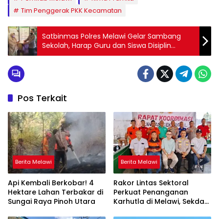
Tim Penggerak PKK Kecamatan
Satbinmas Polres Melawi Gelar Sambang
Sekolah, Harap Guru dan Siswa Disiplin
Prokes
Pos Terkait
Berita Melawi
Berita Melawi
Api Kembali Berkobar! 4
Rakor Lintas Sektoral
Hektare Lahan Terbakar di
Perkuat Penanganan
Sungai Raya Pinoh Utara
Karhutla di Melawi, Sekda
Ajak Masyarakat