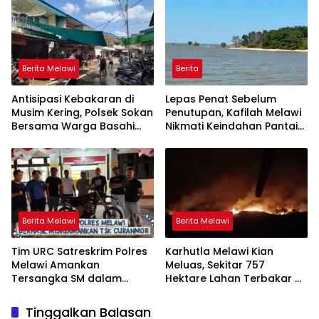
Tingkatkan Kewaspadaan
Berita Melawi
Berita
Antisipasi Kebakaran di
Lepas Penat Sebelum
Musim Kering, Polsek Sokan
Penutupan, Kafilah Melawi
Bersama Warga Basahi
Nikmati Keindahan Pantai
Atap dan Jalan
Pulau Mayang
Berita Melawi
Berita Melawi
Tim URC Satreskrim Polres
Karhutla Melawi Kian
Melawi Amankan
Meluas, Sekitar 757
Tersangka SM dalam
Hektare Lahan Terbakar di
Kasus Curanmor di Desa
Delapan Desa
Paal
Tinggalkan Balasan