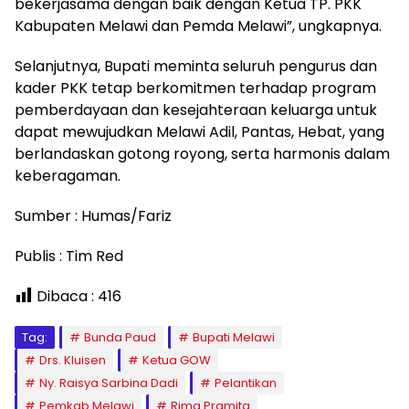
bekerjasama dengan baik dengan Ketua TP. PKK
Kabupaten Melawi dan Pemda Melawi”, ungkapnya.
Selanjutnya, Bupati meminta seluruh pengurus dan
kader PKK tetap berkomitmen terhadap program
pemberdayaan dan kesejahteraan keluarga untuk
dapat mewujudkan Melawi Adil, Pantas, Hebat, yang
berlandaskan gotong royong, serta harmonis dalam
keberagaman.
Sumber : Humas/Fariz
Publis : Tim Red
Dibaca :
416
Tag:
Bunda Paud
Bupati Melawi
Drs. Kluisen
Ketua GOW
Ny. Raisya Sarbina Dadi
Pelantikan
Pemkab Melawi
Rima Pramita