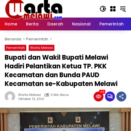
Langsung
ke
konten
Home
Berita
Daerah
Nasional
Pemerintah
Beranda
Pemerintah
Pemerintah
Warta Melawi
Bupati dan Wakil Bupati Melawi
Hadiri Pelantikan Ketua TP. PKK
Kecamatan dan Bunda PAUD
Kecamatan se-Kabupaten Melawi
416
Warta Melawi
3 Min Baca
Oktober 13, 2021