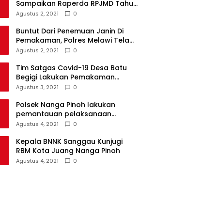
Sampaikan Raperda RPJMD Tahun
2021-2026 ke DPRD
Agustus 2, 2021
0
Buntut Dari Penemuan Janin Di
Pemakaman, Polres Melawi Telah
Tetapkan 4 Tersangka
Agustus 2, 2021
0
Tim Satgas Covid-19 Desa Batu
Begigi Lakukan Pemakaman
Pasien Covid-19 Sesuai Prokes
Agustus 3, 2021
0
Polsek Nanga Pinoh lakukan
pemantauan pelaksanaan
vaksinasi covid-19 tahap 2
Agustus 4, 2021
0
Kepala BNNK Sanggau Kunjugi
RBM Kota Juang Nanga Pinoh
Agustus 4, 2021
0