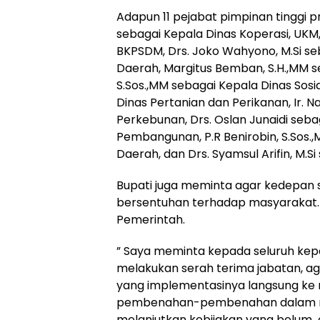
Adapun 11 pejabat pimpinan tinggi p
sebagai Kepala Dinas Koperasi, UKM,
BKPSDM, Drs. Joko Wahyono, M.Si se
Daerah, Margitus Bemban, S.H.,MM s
S.Sos.,MM sebagai Kepala Dinas Sosial
Dinas Pertanian dan Perikanan, Ir. 
Perkebunan, Drs. Oslan Junaidi seba
Pembangunan, P.R Benirobin, S.Sos.,
Daerah, dan Drs. Syamsul Arifin, M.
Bupati juga meminta agar kedepan
bersentuhan terhadap masyarakat
Pemerintah.
” Saya meminta kepada seluruh kepal
melakukan serah terima jabatan, a
yang implementasinya langsung ke
pembenahan-pembenahan dalam me
melanjutkan kebijakan yang belum 