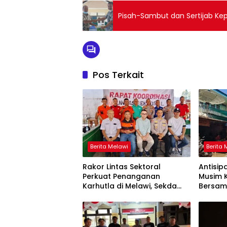
Pisah-Sambut dan Sertijab Ke
Pos Terkait
Berita Melawi
Berita 
Rakor Lintas Sektoral
Antisip
Perkuat Penanganan
Musim K
Karhutla di Melawi, Sekda
Bersam
Ajak Masyarakat Tingkatkan
dan Ja
Kewaspadaan