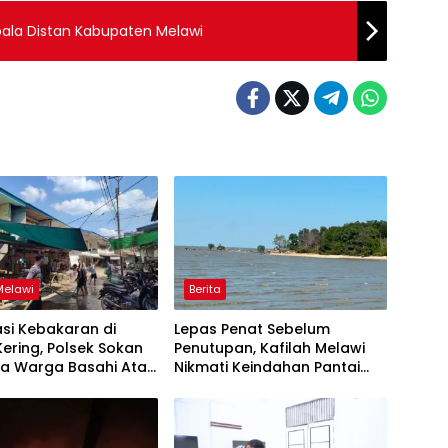
pala Distan Kabupaten Melawi
Melawi
Berita
asi Kebakaran di
Lepas Penat Sebelum
ering, Polsek Sokan
Penutupan, Kafilah Melawi
a Warga Basahi Atap
Nikmati Keindahan Pantai
lan
Pulau Mayang