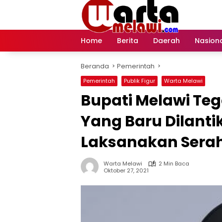
Langsung
ke
konten
Home
Berita
Daerah
Nasion
Beranda
Pemerintah
Pemerintah
Publik Figur
Warta Melawi
Bupati Melawi Te
Yang Baru Dilanti
Laksanakan Serah
Warta Melawi
2 Min Baca
Oktober 27, 2021