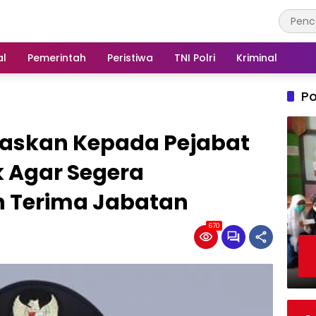
al
Pemerintah
Peristiwa
TNI Polri
Kriminal
Po
gaskan Kepada Pejabat
k Agar Segera
 Terima Jabatan
670