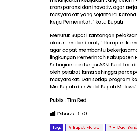
transparansi dan inovativ, agar te
masyarakat yang sejahtera. Karena
kerja Pemerintah,” kata Bupati
Menurut Bupati, tantangan pelaks
akan semakin berat, “ Harapan kami
agar dapat membantu bekerjasama 
lingkungan Pemerintah Kabupaten M
Sebagian dari fungsi ASN. Buat tero
oleh pejabat lama sehingga perce
masyarakat. Dan setiap program ker
Misi Bupati dan Wakil Bupati Melawi,”
Publis : Tim Red
Dibaca :
670
Tag:
Bupati Melawi
H. Dadi Sun