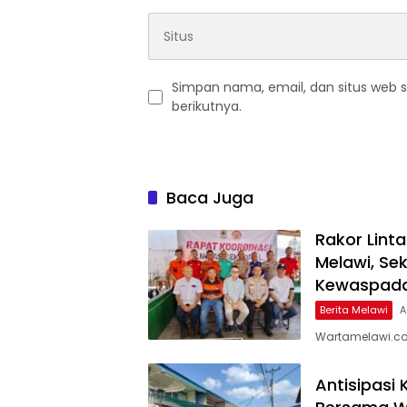
Simpan nama, email, dan situs web 
berikutnya.
Baca Juga
Rakor Lint
Melawi, Se
Kewaspad
Berita Melawi
A
Wartamelawi.co
Antisipasi