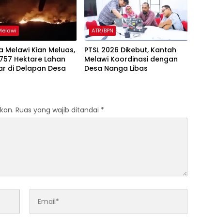
Melawi
ATR/BPN
a Melawi Kian Meluas,
PTSL 2026 Dikebut, Kantah
 757 Hektare Lahan
Melawi Koordinasi dengan
ar di Delapan Desa
Desa Nanga Libas
kan.
Ruas yang wajib ditandai
*