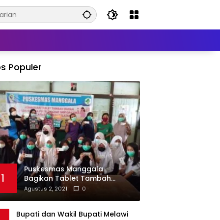
s Populer
Puskesmas Manggala
1
Bagikan Tablet Tambah
Darah di Beberapa Sekolah
Agustus 2, 2021
0
Bupati dan Wakil Bupati Melawi