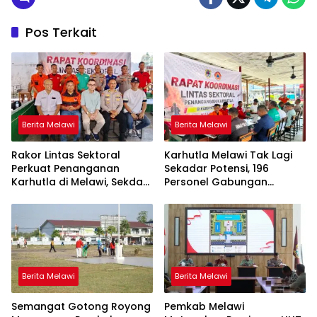
Pos Terkait
Berita Melawi
Berita Melawi
Rakor Lintas Sektoral
Karhutla Melawi Tak Lagi
Perkuat Penanganan
Sekadar Potensi, 196
Karhutla di Melawi, Sekda
Personel Gabungan
Ajak Masyarakat
Disiagakan
Tingkatkan Kewaspadaan
Berita Melawi
Berita Melawi
Semangat Gotong Royong
Pemkab Melawi