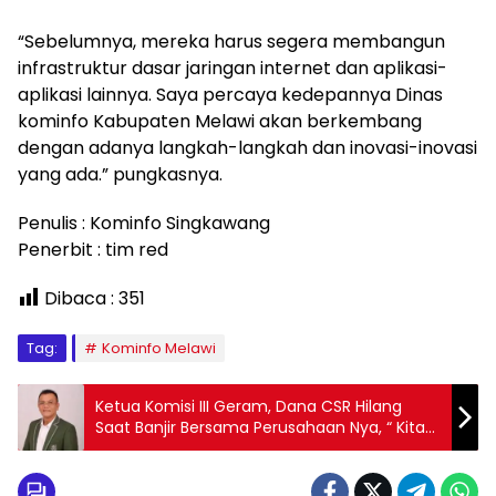
“Sebelumnya, mereka harus segera membangun
infrastruktur dasar jaringan internet dan aplikasi-
aplikasi lainnya. Saya percaya kedepannya Dinas
kominfo Kabupaten Melawi akan berkembang
dengan adanya langkah-langkah dan inovasi-inovasi
yang ada.” pungkasnya.
Penulis : Kominfo Singkawang
Penerbit : tim red
Dibaca :
351
Tag:
Kominfo Melawi
Ketua Komisi III Geram, Dana CSR Hilang
Saat Banjir Bersama Perusahaan Nya, “ Kita
Evaluasi dan Tutup Saja “