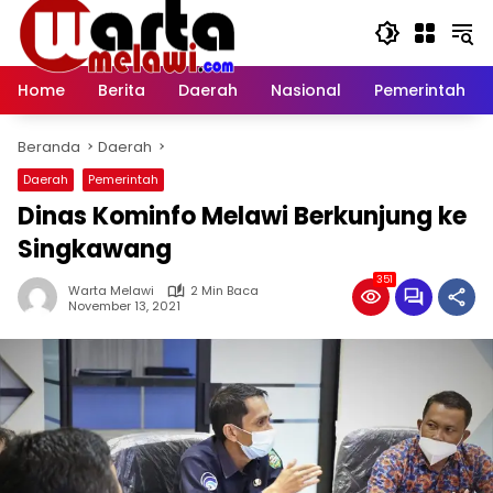
Langsung
ke
konten
Home
Berita
Daerah
Nasional
Pemerintah
Beranda
Daerah
Daerah
Pemerintah
Dinas Kominfo Melawi Berkunjung ke
Singkawang
351
Warta Melawi
2 Min Baca
November 13, 2021