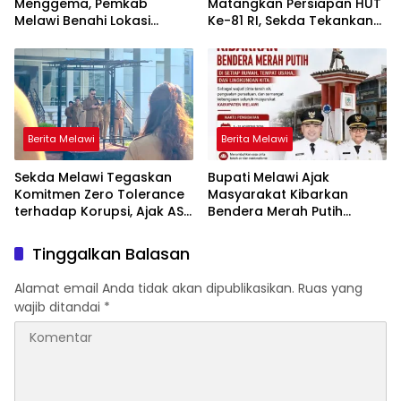
Menggema, Pemkab
Matangkan Persiapan HUT
Melawi Benahi Lokasi
Ke-81 RI, Sekda Tekankan
Upacara HUT ke-81 RI
Sinergi dan Tanggung
Jawab Panitia
Berita Melawi
Berita Melawi
Sekda Melawi Tegaskan
Bupati Melawi Ajak
Komitmen Zero Tolerance
Masyarakat Kibarkan
terhadap Korupsi, Ajak ASN
Bendera Merah Putih
Perkuat Integritas dan
Selama 1–31 Agustus 2026
Dukung SPI KPK
Tinggalkan Balasan
Alamat email Anda tidak akan dipublikasikan.
Ruas yang
wajib ditandai
*