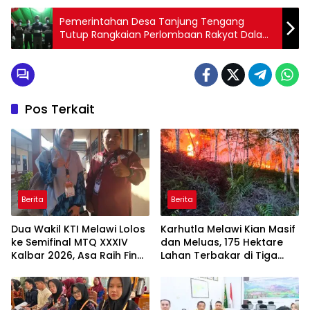
Pemerintahan Desa Tanjung Tengang
Tutup Rangkaian Perlombaan Rakyat Dalam
Rangka HUT RI Ke-76
Pos Terkait
Berita
Berita
Dua Wakil KTI Melawi Lolos
Karhutla Melawi Kian Masif
ke Semifinal MTQ XXXIV
dan Meluas, 175 Hektare
Kalbar 2026, Asa Raih Final
Lahan Terbakar di Tiga
dan Dongkrak Peringkat
Desa, BPBD Harapkan
Kafilah
Dukungan Satgas Udara