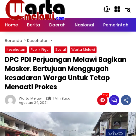
Langsung
ke
konten
Home
Berita
Daerah
Nasional
Pemerintah
Beranda
Kesehatan
Kesehatan
Publik Figur
Sosial
Warta Melawi
DPC PDI Perjuangan Melawi Bagikan
Masker. Bertujuan Menggugah
kesadaran Warga Untuk Tetap
Menaati Prokes
254
Warta Melawi
1 Min Baca
Agustus 24, 2021