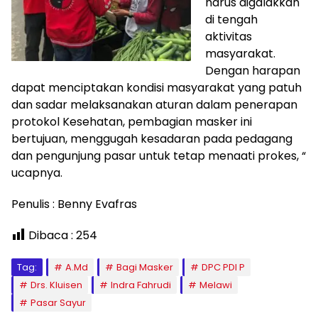
harus digalakkan
di tengah
aktivitas
masyarakat.
Dengan harapan
dapat menciptakan kondisi masyarakat yang patuh
dan sadar melaksanakan aturan dalam penerapan
protokol Kesehatan, pembagian masker ini
bertujuan, menggugah kesadaran pada pedagang
dan pengunjung pasar untuk tetap menaati prokes, “
ucapnya.
Penulis : Benny Evafras
Dibaca :
254
Tag:
A.Md
Bagi Masker
DPC PDI P
Drs. Kluisen
Indra Fahrudi
Melawi
Pasar Sayur