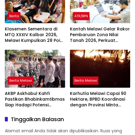
Berita
ATR/BPN
Klasemen Sementara di
Kantah Melawi Gelar Rakor
MTQ XXXIV Kalbar 2026,
Pembaruan Zona Nilai
Melawi Kumpulkan 28 Poin,
Tanah 2026, Perkuat
Tiga Finalis Siap Dongkrak
Akurasi Data Pertanahan
Peringkat
Berita Melawi
Berita Melawi
AKBP Askhabul Kahfi
Karhutla Melawi Capai 90
Pastikan Bhabinkamtibmas
Hektare, BPBD Koordinasi
Siap Hadapi Potensi
dengan Provinsi Minta
Gangguan Kamtibmas
Bantuan Tim Satgas Udara
untuk Water Bombing
Tinggalkan Balasan
Alamat email Anda tidak akan dipublikasikan.
Ruas yang