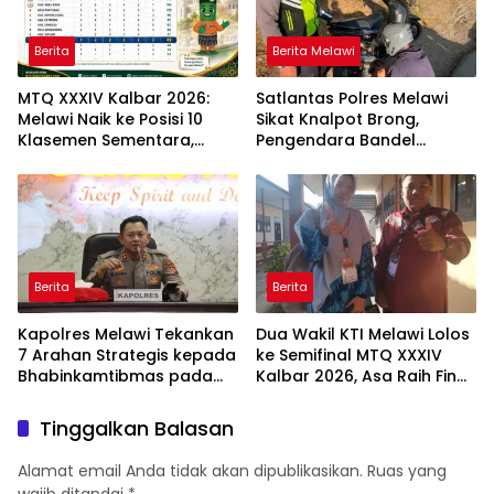
Berita
Berita Melawi
MTQ XXXIV Kalbar 2026:
Satlantas Polres Melawi
Melawi Naik ke Posisi 10
Sikat Knalpot Brong,
Klasemen Sementara,
Pengendara Bandel
Perjuangan Menuju
Langsung Ditilang
Peringkat Lebih Baik
Berlanjut
Berita
Berita
Kapolres Melawi Tekankan
Dua Wakil KTI Melawi Lolos
7 Arahan Strategis kepada
ke Semifinal MTQ XXXIV
Bhabinkamtibmas pada
Kalbar 2026, Asa Raih Final
Rakor FT Binmas 2026
dan Dongkrak Peringkat
Kafilah
Tinggalkan Balasan
Alamat email Anda tidak akan dipublikasikan.
Ruas yang