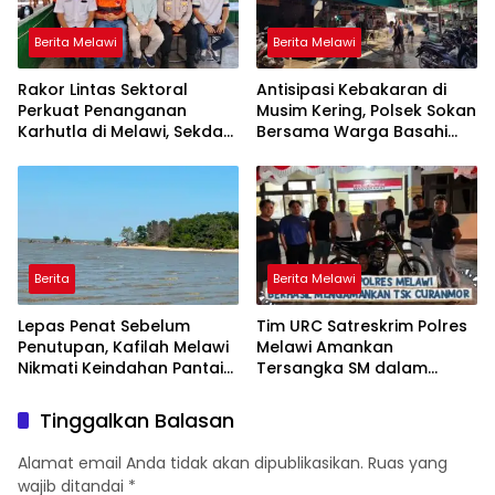
Berita Melawi
Berita Melawi
Rakor Lintas Sektoral
Antisipasi Kebakaran di
Perkuat Penanganan
Musim Kering, Polsek Sokan
Karhutla di Melawi, Sekda
Bersama Warga Basahi
Ajak Masyarakat
Atap dan Jalan
Tingkatkan Kewaspadaan
Berita
Berita Melawi
Lepas Penat Sebelum
Tim URC Satreskrim Polres
Penutupan, Kafilah Melawi
Melawi Amankan
Nikmati Keindahan Pantai
Tersangka SM dalam
Pulau Mayang
Kasus Curanmor di Desa
Paal
Tinggalkan Balasan
Alamat email Anda tidak akan dipublikasikan.
Ruas yang
wajib ditandai
*