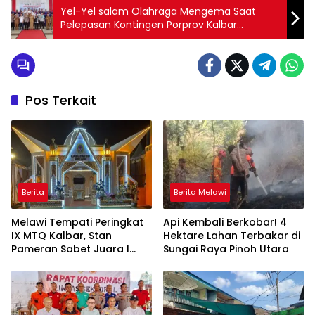
Yel-Yel salam Olahraga Mengema Saat
Pelepasan Kontingen Porprov Kalbar
Kabupaten Melawi
Pos Terkait
Berita
Berita Melawi
Melawi Tempati Peringkat
Api Kembali Berkobar! 4
IX MTQ Kalbar, Stan
Hektare Lahan Terbakar di
Pameran Sabet Juara I
Sungai Raya Pinoh Utara
dan Raih Rp10 Juta