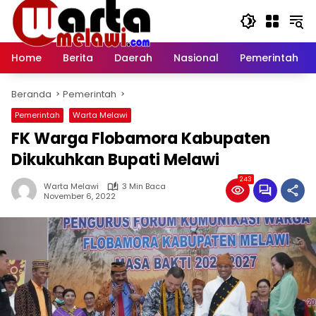
Langsung
ke
konten
Home
Berita
Daerah
Nasional
Pemerintah
Beranda
Pemerintah
Pemerintah
Warta Melawi
FK Warga Flobamora Kabupaten
Dikukuhkan Bupati Melawi
243
Warta Melawi
3 Min Baca
November 6, 2022