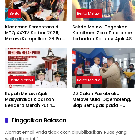
Berita
Berita Melawi
Klasemen Sementara di
Sekda Melawi Tegaskan
MTQ XXXIV Kalbar 2026,
Komitmen Zero Tolerance
Melawi Kumpulkan 28 Poin,
terhadap Korupsi, Ajak ASN
Tiga Finalis Siap Dongkrak
Perkuat Integritas dan
Peringkat
Dukung SPI KPK
Berita Melawi
Berita Melawi
Bupati Melawi Ajak
26 Calon Paskibraka
Masyarakat Kibarkan
Melawi Mulai Digembleng,
Bendera Merah Putih
Siap Bertugas pada HUT
Selama 1–31 Agustus 2026
ke-81 RI
Tinggalkan Balasan
Alamat email Anda tidak akan dipublikasikan.
Ruas yang
wajib ditandai
*