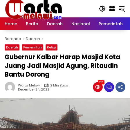
Langsung
ke
konten
Home
Berita
Daerah
Nasional
Pemerintah
Beranda
Daerah
Daerah
Pemerintah
Religi
Gubernur Kalbar Harap Masjid Kota
Juang Jadi Masjid Agung, Ritaudin
Bantu Dorong
323
Warta Melawi
2 Min Baca
Desember 24, 2022