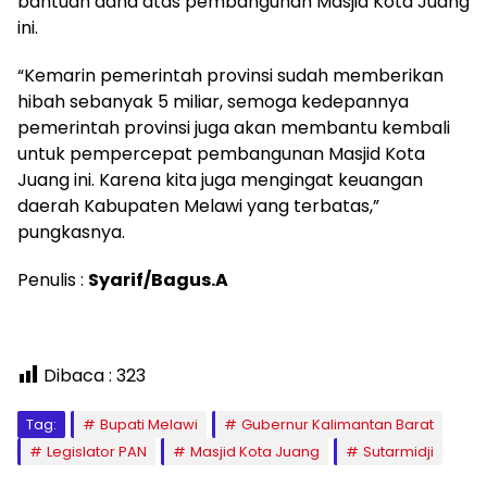
bantuan dana atas pembangunan Masjid Kota Juang
ini.
“Kemarin pemerintah provinsi sudah memberikan
hibah sebanyak 5 miliar, semoga kedepannya
pemerintah provinsi juga akan membantu kembali
untuk pempercepat pembangunan Masjid Kota
Juang ini. Karena kita juga mengingat keuangan
daerah Kabupaten Melawi yang terbatas,”
pungkasnya.
Penulis :
Syarif/Bagus.A
Dibaca :
323
Tag:
Bupati Melawi
Gubernur Kalimantan Barat
Legislator PAN
Masjid Kota Juang
Sutarmidji