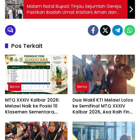
Malam Natal Bupati Tinjau Sejumlah Gereja,
Pastikan Ibadah Umat Kristiani Aman dan
Lancar
Pos Terkait
Berita
Berita
MTQ XXXIV Kalbar 2026:
Dua Wakil KTI Melawi Lolos
Melawi Naik ke Posisi 10
ke Semifinal MTQ XXXIV
Klasemen Sementara,
Kalbar 2026, Asa Raih Final
Perjuangan Menuju
dan Dongkrak Peringkat
Peringkat Lebih Baik
Kafilah
Berlanjut