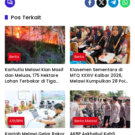
Pos Terkait
Berita
Berita
Karhutla Melawi Kian Masif
Klasemen Sementara di
dan Meluas, 175 Hektare
MTQ XXXIV Kalbar 2026,
Lahan Terbakar di Tiga
Melawi Kumpulkan 28 Poin,
Desa, BPBD Harapkan
Tiga Finalis Siap Dongkrak
Dukungan Satgas Udara
Peringkat
ATR/BPN
Berita Melawi
Kantah Melawi Gelar Rakor
AKBP Askhabul Kahfi