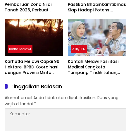
Pembaruan Zona Nilai
Pastikan Bhabinkamtibmas
Tanah 2026, Perkuat
Siap Hadapi Potensi
Akurasi Data Pertanahan
Gangguan Kamtibmas
Berita Melawi
ATR/BPN
Karhutla Melawi Capai 90
Kantah Melawi Fasilitasi
Hektare, BPBD Koordinasi
Mediasi Sengketa
dengan Provinsi Minta
Tumpang Tindih Lahan,
Bantuan Tim Satgas Udara
Utamakan Musyawarah
untuk Water Bombing
untuk Mufakat
Tinggalkan Balasan
Alamat email Anda tidak akan dipublikasikan.
Ruas yang
wajib ditandai
*