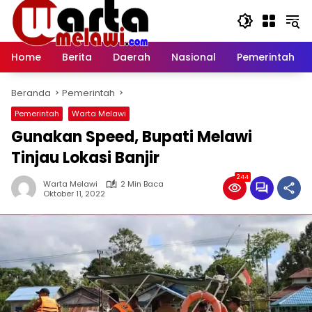
Langsung
ke
konten
Home
Berita
Daerah
Nasional
Pemerintah
Beranda
Pemerintah
Pemerintah
Warta Melawi
Gunakan Speed, Bupati Melawi
Tinjau Lokasi Banjir
244
Warta Melawi
2 Min Baca
Oktober 11, 2022