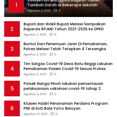
1
Tambah Darah di Beberapa Sekolah
Agustus 2, 2021
0
Bupati dan Wakil Bupati Melawi Sampaikan
2
Raperda RPJMD Tahun 2021-2026 ke DPRD
Agustus 2, 2021
0
Buntut Dari Penemuan Janin Di Pemakaman,
3
Polres Melawi Telah Tetapkan 4 Tersangka
Agustus 2, 2021
0
Tim Satgas Covid-19 Desa Batu Begigi Lakukan
4
Pemakaman Pasien Covid-19 Sesuai Prokes
Agustus 3, 2021
0
Polsek Nanga Pinoh lakukan pemantauan
5
pelaksanaan vaksinasi covid-19 tahap 2
Agustus 4, 2021
0
Kluisen Hadiri Penanaman Perdana Program
6
PSR di KUD Bale Yotro Beloyan
Agustus 13, 2021
0