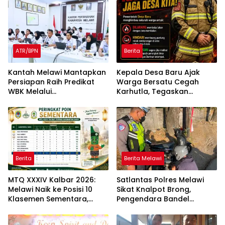
ATR/BPN
Berita
Kantah Melawi Mantapkan
Kepala Desa Baru Ajak
Persiapan Raih Predikat
Warga Bersatu Cegah
WBK Melalui
Karhutla, Tegaskan
Pendampingan Evaluasi
Larangan Membakar
dan Verifikasi Lapangan
Lahan
Berita
Berita Melawi
MTQ XXXIV Kalbar 2026:
Satlantas Polres Melawi
Melawi Naik ke Posisi 10
Sikat Knalpot Brong,
Klasemen Sementara,
Pengendara Bandel
Perjuangan Menuju
Langsung Ditilang
Peringkat Lebih Baik