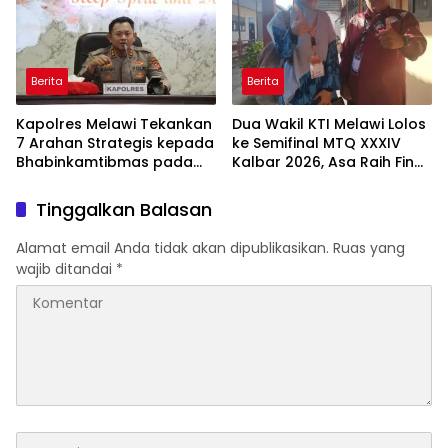
Berlanjut
Berita
Berita
Kapolres Melawi Tekankan
Dua Wakil KTI Melawi Lolos
7 Arahan Strategis kepada
ke Semifinal MTQ XXXIV
Bhabinkamtibmas pada
Kalbar 2026, Asa Raih Final
Rakor FT Binmas 2026
dan Dongkrak Peringkat
Kafilah
Tinggalkan Balasan
Alamat email Anda tidak akan dipublikasikan.
Ruas yang
wajib ditandai
*