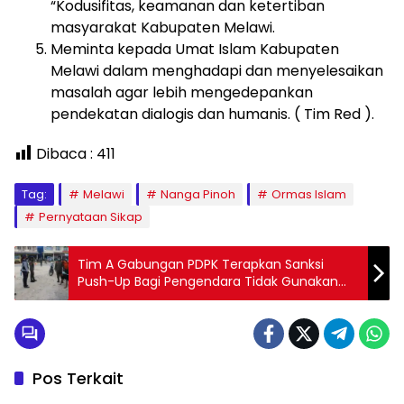
“Kodusifitas, keamanan dan ketertiban
masyarakat Kabupaten Melawi.
Meminta kepada Umat Islam Kabupaten
Melawi dalam menghadapi dan menyelesaikan
masalah agar lebih mengedepankan
pendekatan dialogis dan humanis. ( Tim Red ).
Dibaca :
411
Tag:
Melawi
Nanga Pinoh
Ormas Islam
Pernyataan Sikap
Tim A Gabungan PDPK Terapkan Sanksi
Push-Up Bagi Pengendara Tidak Gunakan
Masker
Pos Terkait