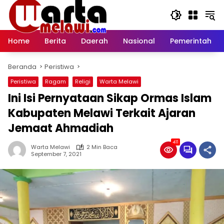
Langsung
ke
konten
Home
Berita
Daerah
Nasional
Pemerintah
Beranda
Peristiwa
Peristiwa
Ragam
Religi
Warta Melawi
Ini Isi Pernyataan Sikap Ormas Islam
Kabupaten Melawi Terkait Ajaran
Jemaat Ahmadiah
411
Warta Melawi
2 Min Baca
September 7, 2021