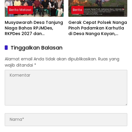
Berita Melawi
Berita
Musyawarah Desa Tanjung
Gerak Cepat Polsek Nanga
Niaga Bahas RPJMDes,
Pinoh Padamkan Karhutla
RKPDes 2027 dan
di Desa Nanga Kayan,
Percepatan Penanganan
Warga Diimbau Tak Bakar
Stunting
Lahan
Tinggalkan Balasan
Alamat email Anda tidak akan dipublikasikan.
Ruas yang
wajib ditandai
*