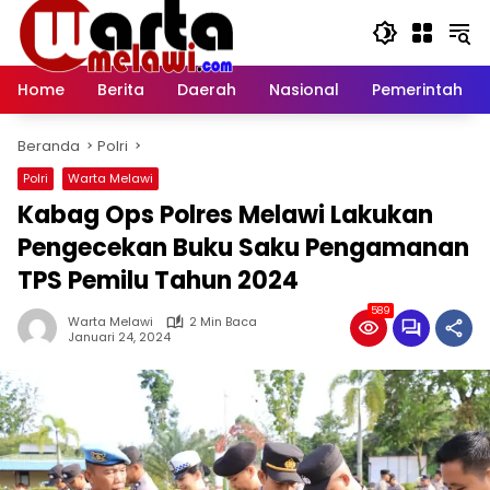
Langsung
ke
konten
Home
Berita
Daerah
Nasional
Pemerintah
Beranda
Polri
Polri
Warta Melawi
Kabag Ops Polres Melawi Lakukan
Pengecekan Buku Saku Pengamanan
TPS Pemilu Tahun 2024
589
Warta Melawi
2 Min Baca
Januari 24, 2024