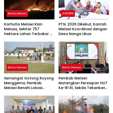
Berita Melawi
ATR/BPN
Karhutla Melawi Kian
PTSL 2026 Dikebut, Kantah
Meluas, Sekitar 757
Melawi Koordinasi dengan
Hektare Lahan Terbakar di
Desa Nanga Libas
Delapan Desa
Berita Melawi
Berita Melawi
Semangat Gotong Royong
Pemkab Melawi
Menggema, Pemkab
Matangkan Persiapan HUT
Melawi Benahi Lokasi
Ke-81 RI, Sekda Tekankan
Upacara HUT ke-81 RI
Sinergi dan Tanggung
Jawab Panitia