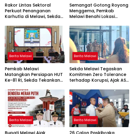
Rakor Lintas Sektoral
Semangat Gotong Royong
Perkuat Penanganan
Menggema, Pemkab
Karhutla di Melawi, Sekda
Melawi Benahi Lokasi
Ajak Masyarakat
Upacara HUT ke-81 RI
Tingkatkan Kewaspadaan
Berita Melawi
Berita Melawi
Pemkab Melawi
Sekda Melawi Tegaskan
Matangkan Persiapan HUT
Komitmen Zero Tolerance
Ke-81 RI, Sekda Tekankan
terhadap Korupsi, Ajak ASN
Sinergi dan Tanggung
Perkuat Integritas dan
Jawab Panitia
Dukung SPI KPK
Berita Melawi
Berita Melawi
Bupati Melawi Ajak
26 Calon Paskibraka