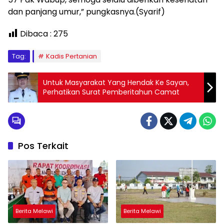
dan panjang umur,” pungkasnya.(Syarif)
Dibaca :
275
Tag:
Kadis Pertanian
Untuk Masyarakat Yang Hendak Ke Sayan,
Perhatikan Surat Pemberitahun Camat
Pos Terkait
Berita Melawi
Berita Melawi