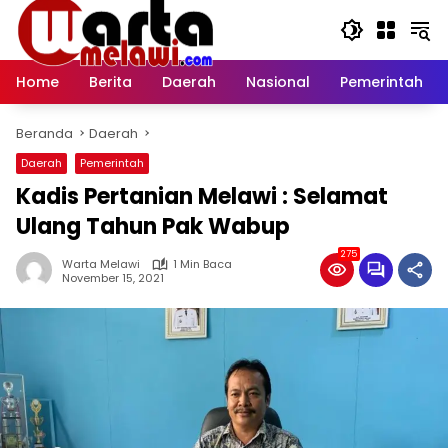
Langsung
ke
konten
Home
Berita
Daerah
Nasional
Pemerintah
Beranda
Daerah
Daerah
Pemerintah
Kadis Pertanian Melawi : Selamat
Ulang Tahun Pak Wabup
275
Warta Melawi
1 Min Baca
November 15, 2021