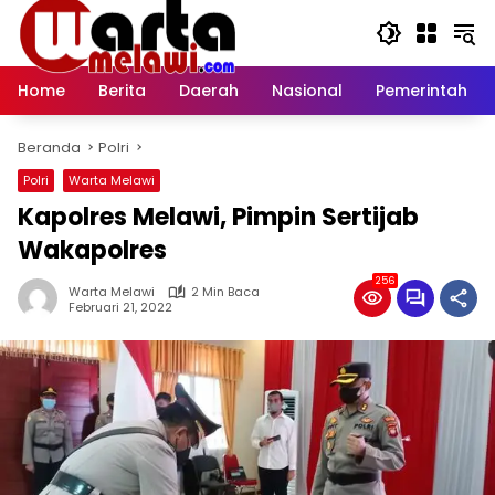
Langsung
ke
konten
Home
Berita
Daerah
Nasional
Pemerintah
Beranda
Polri
Polri
Warta Melawi
Kapolres Melawi, Pimpin Sertijab
Wakapolres
256
Warta Melawi
2 Min Baca
Februari 21, 2022