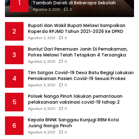
1
Tambah Darah di Beberapa Sekolah
Agustus 2, 2021
0
Bupati dan Wakil Bupati Melawi Sampaikan
2
Raperda RPJMD Tahun 2021-2026 ke DPRD
Agustus 2, 2021
0
Buntut Dari Penemuan Janin Di Pemakaman,
3
Polres Melawi Telah Tetapkan 4 Tersangka
Agustus 2, 2021
0
Tim Satgas Covid-19 Desa Batu Begigi Lakukan
4
Pemakaman Pasien Covid-19 Sesuai Prokes
Agustus 3, 2021
0
Polsek Nanga Pinoh lakukan pemantauan
5
pelaksanaan vaksinasi covid-19 tahap 2
Agustus 4, 2021
0
Kepala BNNK Sanggau Kunjugi RBM Kota
6
Juang Nanga Pinoh
Agustus 4, 2021
0