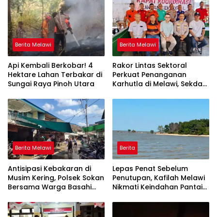
Berita Melawi
Berita Melawi
Api Kembali Berkobar! 4
Rakor Lintas Sektoral
Hektare Lahan Terbakar di
Perkuat Penanganan
Sungai Raya Pinoh Utara
Karhutla di Melawi, Sekda
Ajak Masyarakat
Tingkatkan Kewaspadaan
Berita Melawi
Berita
Antisipasi Kebakaran di
Lepas Penat Sebelum
Musim Kering, Polsek Sokan
Penutupan, Kafilah Melawi
Bersama Warga Basahi
Nikmati Keindahan Pantai
Atap dan Jalan
Pulau Mayang