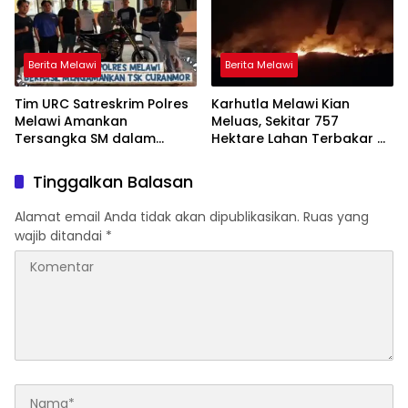
Berita Melawi
Berita Melawi
Tim URC Satreskrim Polres
Karhutla Melawi Kian
Melawi Amankan
Meluas, Sekitar 757
Tersangka SM dalam
Hektare Lahan Terbakar di
Kasus Curanmor di Desa
Delapan Desa
Paal
Tinggalkan Balasan
Alamat email Anda tidak akan dipublikasikan.
Ruas yang
wajib ditandai
*