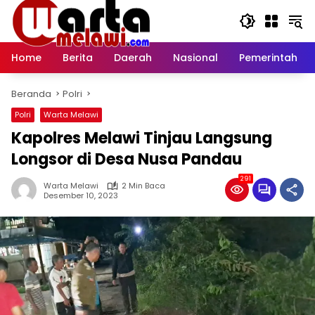
Langsung
ke
konten
Home
Berita
Daerah
Nasional
Pemerintah
Beranda
Polri
Polri
Warta Melawi
Kapolres Melawi Tinjau Langsung
Longsor di Desa Nusa Pandau
291
Warta Melawi
2 Min Baca
Desember 10, 2023