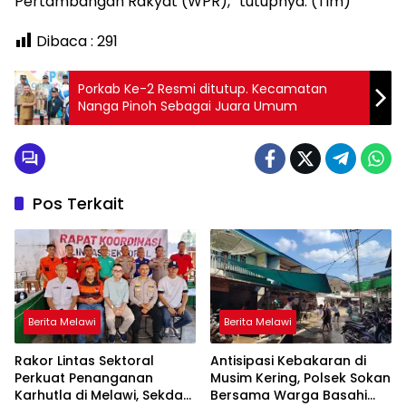
Pertambangan Rakyat (WPR),” tutupnya. (Tim)
Dibaca :
291
Porkab Ke-2 Resmi ditutup. Kecamatan
Nanga Pinoh Sebagai Juara Umum
Pos Terkait
Berita Melawi
Berita Melawi
Rakor Lintas Sektoral
Antisipasi Kebakaran di
Perkuat Penanganan
Musim Kering, Polsek Sokan
Karhutla di Melawi, Sekda
Bersama Warga Basahi