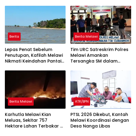
Ajak Masyarakat
Atap dan Jalan
Tingkatkan Kewaspadaan
Berita
Berita Melawi
Lepas Penat Sebelum
Tim URC Satreskrim Polres
Penutupan, Kafilah Melawi
Melawi Amankan
Nikmati Keindahan Pantai
Tersangka SM dalam
Pulau Mayang
Kasus Curanmor di Desa
Paal
Berita Melawi
ATR/BPN
Karhutla Melawi Kian
PTSL 2026 Dikebut, Kantah
Meluas, Sekitar 757
Melawi Koordinasi dengan
Hektare Lahan Terbakar di
Desa Nanga Libas
Delapan Desa