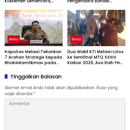
Klasemen Sementara,
Pengendara Bandel
Perjuangan Menuju
Langsung Ditilang
Peringkat Lebih Baik
Berlanjut
Berita
Berita
Kapolres Melawi Tekankan
Dua Wakil KTI Melawi Lolos
7 Arahan Strategis kepada
ke Semifinal MTQ XXXIV
Bhabinkamtibmas pada
Kalbar 2026, Asa Raih Final
Rakor FT Binmas 2026
dan Dongkrak Peringkat
Kafilah
Tinggalkan Balasan
Alamat email Anda tidak akan dipublikasikan.
Ruas yang
wajib ditandai
*