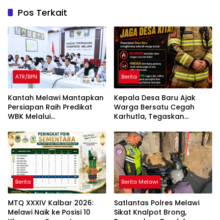
Pos Terkait
ATR/BPN
Berita
Kantah Melawi Mantapkan
Kepala Desa Baru Ajak
Persiapan Raih Predikat
Warga Bersatu Cegah
WBK Melalui
Karhutla, Tegaskan
Pendampingan Evaluasi
Larangan Membakar
dan Verifikasi Lapangan
Lahan
Berita
Berita Melawi
MTQ XXXIV Kalbar 2026:
Satlantas Polres Melawi
Melawi Naik ke Posisi 10
Sikat Knalpot Brong,