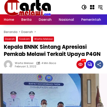
Langsung
ke
konten
Home
Berita
Daerah
Nasional
Pemerintah
Beranda
Daerah
Daerah
Soskom
Warta Melawi
Kepala BNNK Sintang Apresiasi
Pemkab Melawi Terkait Upaya P4GN
310
Warta Melawi
4 Min Baca
Februari 3, 2022