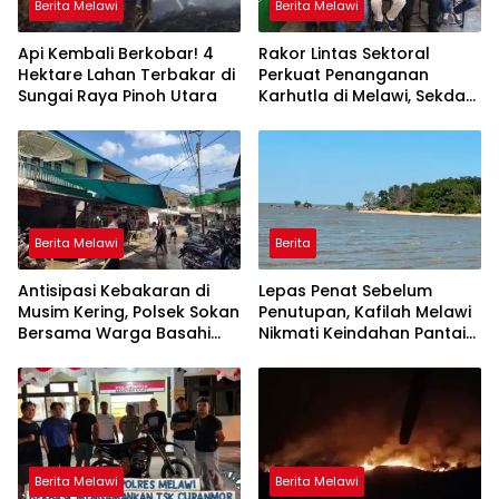
Berita Melawi
Berita Melawi
Api Kembali Berkobar! 4
Rakor Lintas Sektoral
Hektare Lahan Terbakar di
Perkuat Penanganan
Sungai Raya Pinoh Utara
Karhutla di Melawi, Sekda
Ajak Masyarakat
Tingkatkan Kewaspadaan
Berita Melawi
Berita
Antisipasi Kebakaran di
Lepas Penat Sebelum
Musim Kering, Polsek Sokan
Penutupan, Kafilah Melawi
Bersama Warga Basahi
Nikmati Keindahan Pantai
Atap dan Jalan
Pulau Mayang
Berita Melawi
Berita Melawi