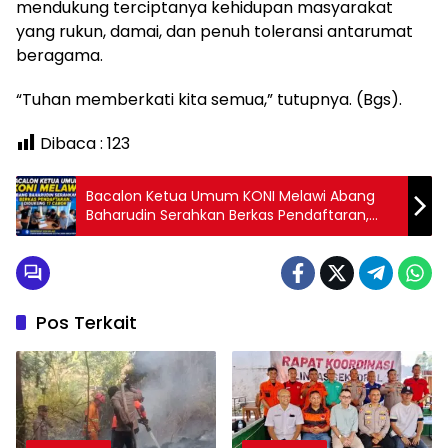
mendukung terciptanya kehidupan masyarakat
yang rukun, damai, dan penuh toleransi antarumat
beragama.
“Tuhan memberkati kita semua,” tutupnya. (Bgs).
Dibaca :
123
Bacalon Ketua Umum KONI Melawi Abang
Baharudin Serahkan Berkas Pendaftaran,
Didukung 17 Cabor
Pos Terkait