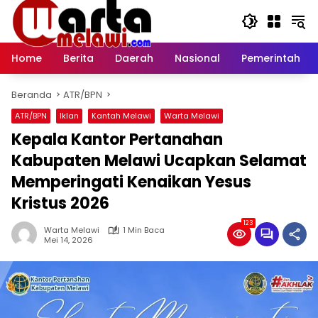
Langsung
ke
konten
Home
Berita
Daerah
Nasional
Pemerintah
Beranda
ATR/BPN
ATR/BPN
Iklan
Kantah Melawi
Warta Melawi
Kepala Kantor Pertanahan
Kabupaten Melawi Ucapkan Selamat
Memperingati Kenaikan Yesus
Kristus 2026
123
Warta Melawi
1 Min Baca
Mei 14, 2026