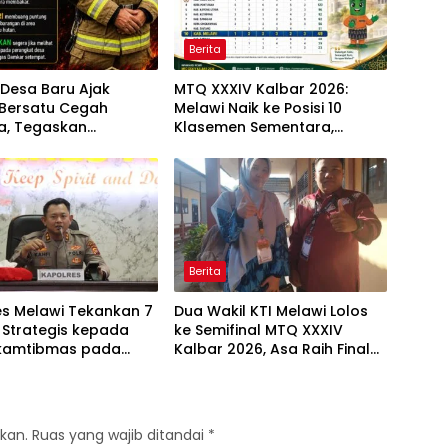
Berita
Desa Baru Ajak
MTQ XXXIV Kalbar 2026:
Bersatu Cegah
Melawi Naik ke Posisi 10
a, Tegaskan
Klasemen Sementara,
an Membakar Lahan
Perjuangan Menuju Peringkat
Lebih Baik Berlanjut
Berita
es Melawi Tekankan 7
Dua Wakil KTI Melawi Lolos
 Strategis kepada
ke Semifinal MTQ XXXIV
kamtibmas pada
Kalbar 2026, Asa Raih Final
FT Binmas 2026
dan Dongkrak Peringkat
Kafilah
kan.
Ruas yang wajib ditandai
*