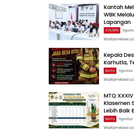
Kantah Mel
WBK Melalu
Lapangan
ATR/BPN
Agustu
Wartamelawi.co
Kepala Des
Karhutla,
Berita
Agustus 
Wartamelawi.co
MTQ XXXIV K
Klasemen S
Lebih Baik 
Berita
Agustus 
Wartamelawi.com