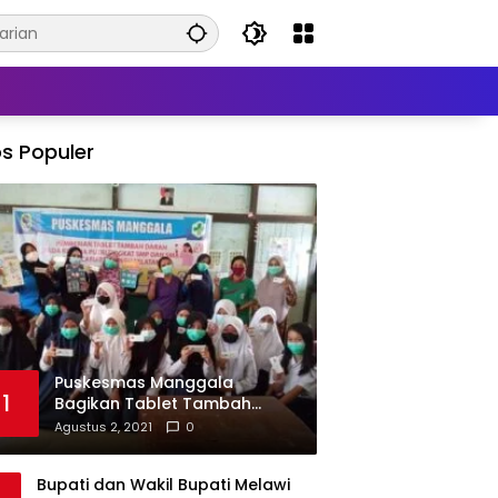
s Populer
Puskesmas Manggala
1
Bagikan Tablet Tambah
Darah di Beberapa Sekolah
Agustus 2, 2021
0
Bupati dan Wakil Bupati Melawi