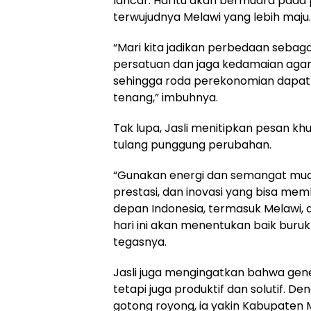
lancar. Hal itu akan bermuara pada
terwujudnya Melawi yang lebih maju.
“Mari kita jadikan perbedaan sebaga
persatuan dan jaga kedamaian agar
sehingga roda perekonomian dapat
tenang,” imbuhnya.
Tak lupa, Jasli menitipkan pesan kh
tulang punggung perubahan.
“Gunakan energi dan semangat muda 
prestasi, dan inovasi yang bisa me
depan Indonesia, termasuk Melawi, a
hari ini akan menentukan baik buru
tegasnya.
Jasli juga mengingatkan bahwa gener
tetapi juga produktif dan solutif. D
gotong royong, ia yakin Kabupaten