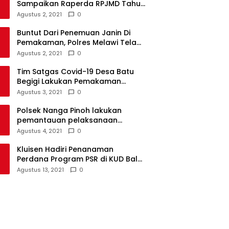
Sampaikan Raperda RPJMD Tahun
2021-2026 ke DPRD
Agustus 2, 2021
0
Buntut Dari Penemuan Janin Di
Pemakaman, Polres Melawi Telah
Tetapkan 4 Tersangka
Agustus 2, 2021
0
Tim Satgas Covid-19 Desa Batu
Begigi Lakukan Pemakaman
Pasien Covid-19 Sesuai Prokes
Agustus 3, 2021
0
Polsek Nanga Pinoh lakukan
pemantauan pelaksanaan
vaksinasi covid-19 tahap 2
Agustus 4, 2021
0
Kluisen Hadiri Penanaman
Perdana Program PSR di KUD Bale
Yotro Beloyan
Agustus 13, 2021
0