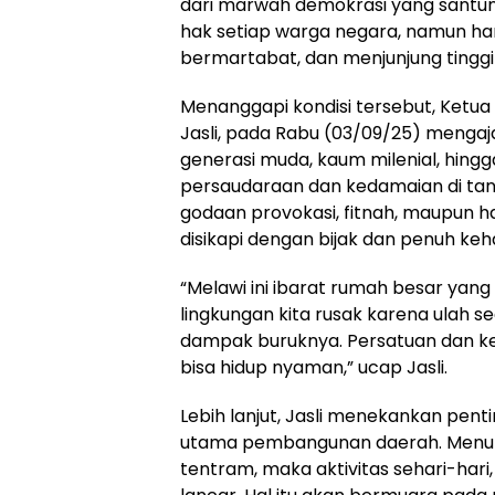
dari marwah demokrasi yang santu
hak setiap warga negara, namun ha
bermartabat, dan menjunjung tingg
Menanggapi kondisi tersebut, Ketu
Jasli, pada Rabu (03/09/25) mengaj
generasi muda, kaum milenial, hin
persaudaraan dan kedamaian di ta
godaan provokasi, fitnah, maupun
disikapi dengan bijak dan penuh keha
“Melawi ini ibarat rumah besar yang
lingkungan kita rusak karena ulah 
dampak buruknya. Persatuan dan k
bisa hidup nyaman,” ucap Jasli.
Lebih lanjut, Jasli menekankan pent
utama pembangunan daerah. Menuru
tentram, maka aktivitas sehari-hari