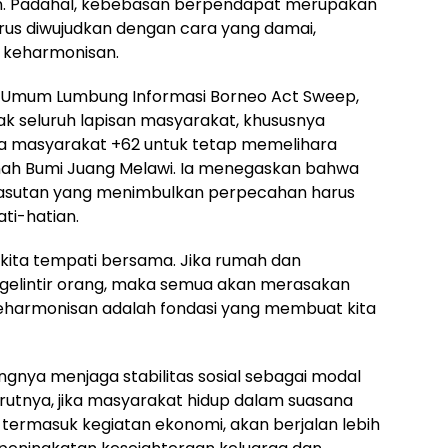
n. Padahal, kebebasan berpendapat merupakan
rus diwujudkan dengan cara yang damai,
i keharmonisan.
a Umum Lumbung Informasi Borneo Act Sweep,
ak seluruh lapisan masyarakat, khususnya
gga masyarakat +62 untuk tetap memelihara
nah Bumi Juang Melawi. Ia menegaskan bahwa
 hasutan yang menimbulkan perpecahan harus
ti-hatian.
 kita tempati bersama. Jika rumah dan
segelintir orang, maka semua akan merasakan
eharmonisan adalah fondasi yang membuat kita
ingnya menjaga stabilitas sosial sebagai modal
tnya, jika masyarakat hidup dalam suasana
, termasuk kegiatan ekonomi, akan berjalan lebih