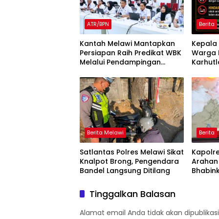
ATR/BPN
Berita
Kantah Melawi Mantapkan
Kepala 
Persiapan Raih Predikat WBK
Warga 
Melalui Pendampingan
Karhutl
Evaluasi dan Verifikasi
Larang
Lapangan
Berita Melawi
Berita
Satlantas Polres Melawi Sikat
Kapolr
Knalpot Brong, Pengendara
Arahan
Bandel Langsung Ditilang
Bhabin
Rakor 
Tinggalkan Balasan
Alamat email Anda tidak akan dipublikasi