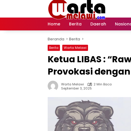
Langsung
ke
konten
Home
Berita
Daerah
Nasion
Beranda
Berita
Berita
Warta Melawi
Ketua LIBAS : “Ra
Provokasi dengan 
Warta Melawi
2 Min Baca
September 3, 2025