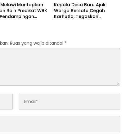
 Melawi Mantapkan
Kepala Desa Baru Ajak
an Raih Predikat WBK
Warga Bersatu Cegah
i Pendampingan
Karhutla, Tegaskan
i dan Verifikasi
Larangan Membakar Lahan
an
kan.
Ruas yang wajib ditandai
*