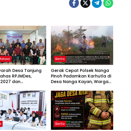
Melawi
Berita
arah Desa Tanjung
Gerak Cepat Polsek Nanga
Bahas RPJMDes,
Pinoh Padamkan Karhutla di
 2027 dan
Desa Nanga Kayan, Warga
atan Penanganan
Diimbau Tak Bakar Lahan
g
N
Berita