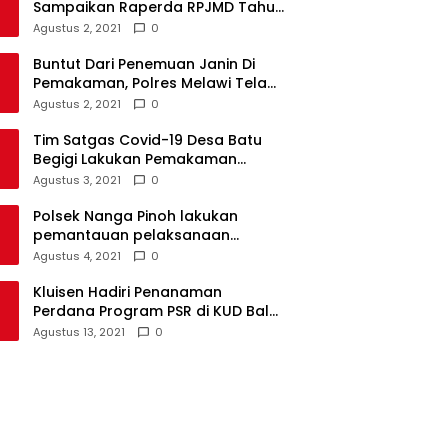
Sampaikan Raperda RPJMD Tahun
2021-2026 ke DPRD
Agustus 2, 2021
0
Buntut Dari Penemuan Janin Di
Pemakaman, Polres Melawi Telah
Tetapkan 4 Tersangka
Agustus 2, 2021
0
Tim Satgas Covid-19 Desa Batu
Begigi Lakukan Pemakaman
Pasien Covid-19 Sesuai Prokes
Agustus 3, 2021
0
Polsek Nanga Pinoh lakukan
pemantauan pelaksanaan
vaksinasi covid-19 tahap 2
Agustus 4, 2021
0
Kluisen Hadiri Penanaman
Perdana Program PSR di KUD Bale
Yotro Beloyan
Agustus 13, 2021
0