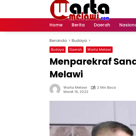
Langsung
ke
konten
Home
Berita
Daerah
Nasion
Beranda
Budaya
Budaya
Daerah
Warta Melawi
Menparekraf Sand
Melawi
Warta Melawi
2 Min Baca
Maret 16, 2022