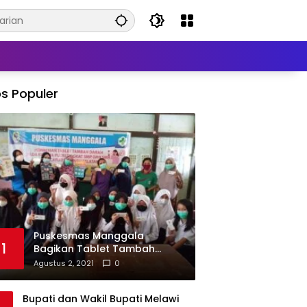
s Populer
Puskesmas Manggala
1
Bagikan Tablet Tambah
Darah di Beberapa Sekolah
Agustus 2, 2021
0
Bupati dan Wakil Bupati Melawi