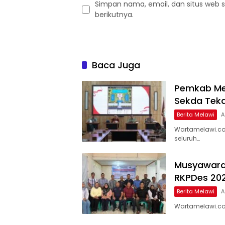
Simpan nama, email, dan situs web 
berikutnya.
Baca Juga
Pemkab Mel
Sekda Teka
Berita Melawi
A
Wartamelawi.co
seluruh…
Musyawara
RKPDes 20
Berita Melawi
A
Wartamelawi.co