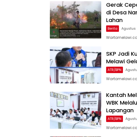
Gerak Cepa
di Desa Na
Lahan
Berita
Agustus 
Wartamelawi.c
SKP Jadi K
Melawi Gela
ATR/BPN
Agustu
Wartamelawi.co
Kantah Mel
WBK Melalu
Lapangan
ATR/BPN
Agustu
Wartamelawi.co