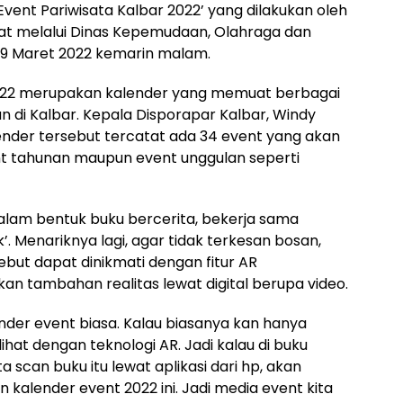
vent Pariwisata Kalbar 2022’ yang dilakukan oleh
rat melalui Dinas Kepemudaan, Olahraga dan
 9 Maret 2022 kemarin malam.
2022 merupakan kalender yang memuat berbagai
un di Kalbar. Kepala Disporapar Kalbar, Windy
ender tersebut tercatat ada 34 event yang akan
ent tahunan maupun event unggulan seperti
alam bentuk buku bercerita, bekerja sama
 Menariknya lagi, agar tidak terkesan bosan,
ebut dapat dinikmati dengan fitur AR
n tambahan realitas lewat digital berupa video.
lender event biasa. Kalau biasanya kan hanya
lihat dengan teknologi AR. Jadi kalau di buku
a scan buku itu lewat aplikasi dari hp, akan
kalender event 2022 ini. Jadi media event kita