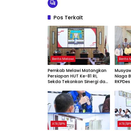
Pos Terkait
Berita Melawi
Berita 
Pemkab Melawi Matangkan
Musyaw
Persiapan HUT Ke-81 RI,
Niaga 
Sekda Tekankan Sinergi dan
RKPDes
Tanggung Jawab Panitia
Percep
Stuntin
ATR/BPN
ATR/BP