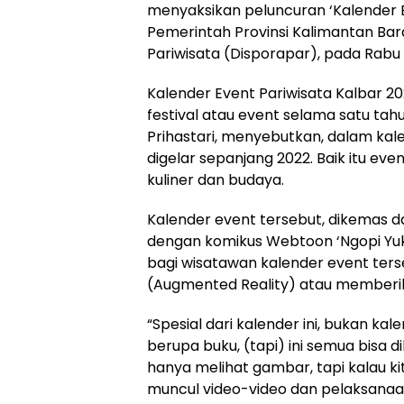
menyaksikan peluncuran ‘Kalender E
Pemerintah Provinsi Kalimantan Ba
Pariwisata (Disporapar), pada Rabu
Kalender Event Pariwisata Kalbar 
festival atau event selama satu tah
Prihastari, menyebutkan, dalam kal
digelar sepanjang 2022. Baik itu ev
kuliner dan budaya.
Kalender event tersebut, dikemas d
dengan komikus Webtoon ‘Ngopi Yuk’.
bagi wisatawan kalender event ters
(Augmented Reality) atau memberika
“Spesial dari kalender ini, bukan ka
berupa buku, (tapi) ini semua bisa di
hanya melihat gambar, tapi kalau kit
muncul video-video dan pelaksanaan 