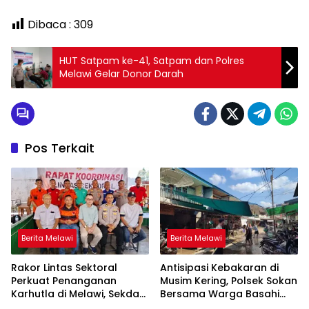
Dibaca :
309
HUT Satpam ke-41, Satpam dan Polres
Melawi Gelar Donor Darah
Pos Terkait
Berita Melawi
Berita Melawi
Rakor Lintas Sektoral
Antisipasi Kebakaran di
Perkuat Penanganan
Musim Kering, Polsek Sokan
Karhutla di Melawi, Sekda
Bersama Warga Basahi
Ajak Masyarakat
Atap dan Jalan