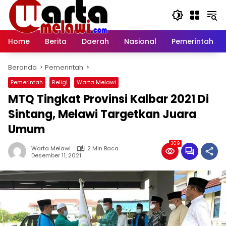
Langsung
ke
konten
Home
Berita
Daerah
Nasional
Pemerintah
Beranda
Pemerintah
Pemerintah
Religi
Warta Melawi
MTQ Tingkat Provinsi Kalbar 2021 Di
Sintang, Melawi Targetkan Juara
Umum
309
Warta Melawi
2 Min Baca
Desember 11, 2021