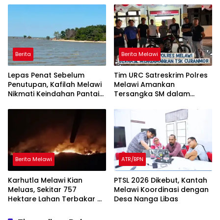
Tingkatkan Kewaspadaan
Berita
Berita Melawi
Lepas Penat Sebelum
Tim URC Satreskrim Polres
Penutupan, Kafilah Melawi
Melawi Amankan
Nikmati Keindahan Pantai
Tersangka SM dalam
Pulau Mayang
Kasus Curanmor di Desa
Paal
Berita Melawi
ATR/BPN
Karhutla Melawi Kian
PTSL 2026 Dikebut, Kantah
Meluas, Sekitar 757
Melawi Koordinasi dengan
Hektare Lahan Terbakar di
Desa Nanga Libas
Delapan Desa