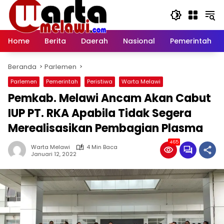
Langsung
ke
konten
Home
Berita
Daerah
Nasional
Pemerintah
Beranda
Parlemen
Parlemen
Pemerintah
Peristiwa
Warta Melawi
Pemkab. Melawi Ancam Akan Cabut
IUP PT. RKA Apabila Tidak Segera
Merealisasikan Pembagian Plasma
465
Warta Melawi
4 Min Baca
Januari 12, 2022