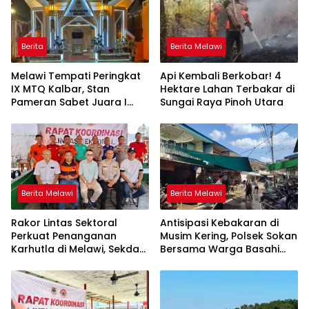
Berita
Berita Melawi
Melawi Tempati Peringkat
Api Kembali Berkobar! 4
IX MTQ Kalbar, Stan
Hektare Lahan Terbakar di
Pameran Sabet Juara I
Sungai Raya Pinoh Utara
dan Raih Rp10 Juta
Berita Melawi
Berita Melawi
Rakor Lintas Sektoral
Antisipasi Kebakaran di
Perkuat Penanganan
Musim Kering, Polsek Sokan
Karhutla di Melawi, Sekda
Bersama Warga Basahi
Ajak Masyarakat
Atap dan Jalan
Tingkatkan Kewaspadaan