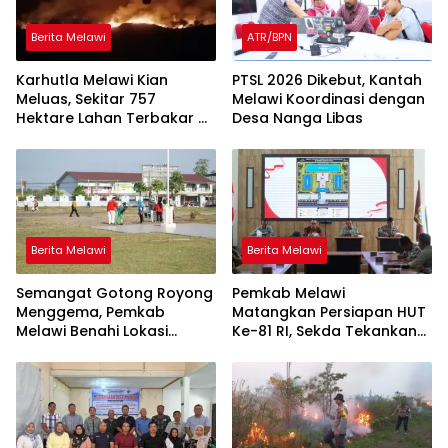
Berita Melawi
ATR/BPN
Karhutla Melawi Kian
PTSL 2026 Dikebut, Kantah
Meluas, Sekitar 757
Melawi Koordinasi dengan
Hektare Lahan Terbakar di
Desa Nanga Libas
Delapan Desa
Berita Melawi
Berita Melawi
Semangat Gotong Royong
Pemkab Melawi
Menggema, Pemkab
Matangkan Persiapan HUT
Melawi Benahi Lokasi
Ke-81 RI, Sekda Tekankan
Upacara HUT ke-81 RI
Sinergi dan Tanggung
Jawab Panitia