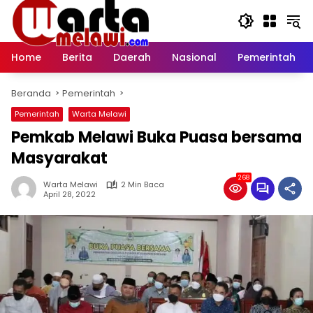
Langsung
ke
konten
Home
Berita
Daerah
Nasional
Pemerintah
Beranda
Pemerintah
Pemerintah
Warta Melawi
Pemkab Melawi Buka Puasa bersama
Masyarakat
268
Warta Melawi
2 Min Baca
April 28, 2022