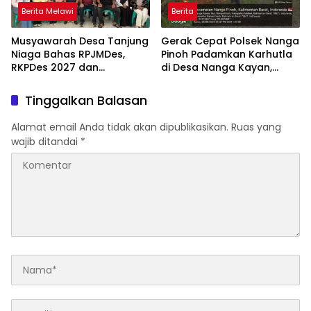
Berita Melawi
Berita
Musyawarah Desa Tanjung
Gerak Cepat Polsek Nanga
Niaga Bahas RPJMDes,
Pinoh Padamkan Karhutla
RKPDes 2027 dan
di Desa Nanga Kayan,
Percepatan Penanganan
Warga Diimbau Tak Bakar
Stunting
Lahan
Tinggalkan Balasan
Alamat email Anda tidak akan dipublikasikan.
Ruas yang
wajib ditandai
*