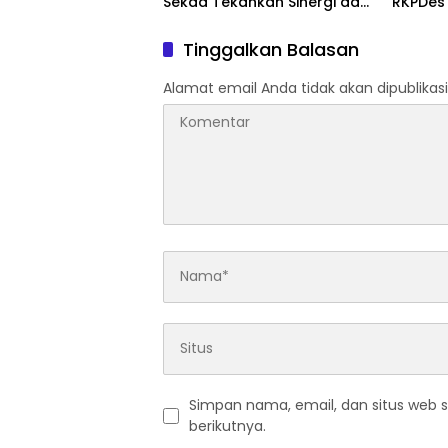
Sekda Tekankan Sinergi dan
RKPDes
Tanggung Jawab Panitia
Percep
Stuntin
Tinggalkan Balasan
Alamat email Anda tidak akan dipublikasi
Simpan nama, email, dan situs web 
berikutnya.