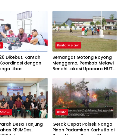
N
Berita Melawi
26 Dikebut, Kantah
Semangat Gotong Royong
 Koordinasi dengan
Menggema, Pemkab Melawi
anga Libas
Benahi Lokasi Upacara HUT
ke-81 RI
Melawi
Berita
arah Desa Tanjung
Gerak Cepat Polsek Nanga
Bahas RPJMDes,
Pinoh Padamkan Karhutla di