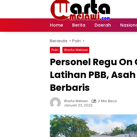
Langsung
ke
konten
Home
Berita
Daerah
Nasion
Beranda
Polri
Polri
Warta Melawi
Personel Regu On C
Latihan PBB, Asa
Berbaris
Warta Melawi
2 Min Baca
Januari 22, 2022