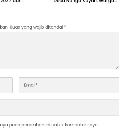
 2027 dan
Desa Nanga Kayan, Warga
atan Penanganan
Diimbau Tak Bakar Lahan
g
kan.
Ruas yang wajib ditandai
*
saya pada peramban ini untuk komentar saya