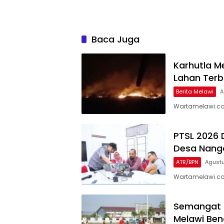
Baca Juga
Karhutla Me
Lahan Terb
Berita Melawi
A
Wartamelawi.com
PTSL 2026 
Desa Nanga
ATR/BPN
Agustu
Wartamelawi.com
Semangat 
Melawi Ben