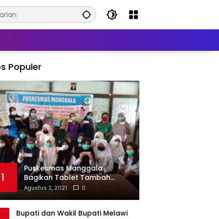
s Populer
Puskesmas Manggala
1
Bagikan Tablet Tambah
Darah di Beberapa Sekolah
Agustus 2, 2021
0
Bupati dan Wakil Bupati Melawi