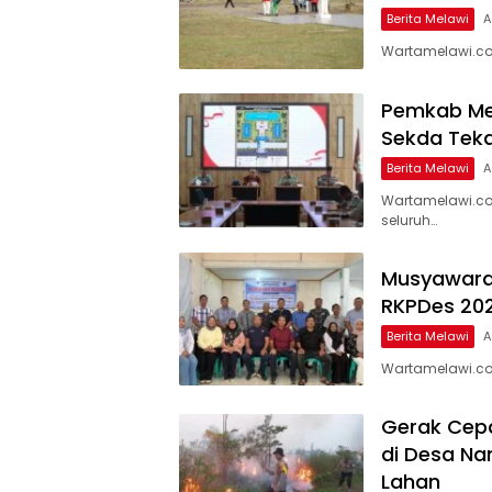
Berita Melawi
A
Wartamelawi.com
Pemkab Mel
Sekda Teka
Berita Melawi
A
Wartamelawi.co
seluruh…
Musyawara
RKPDes 20
Berita Melawi
A
Wartamelawi.co
Gerak Cepa
di Desa Na
Lahan