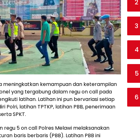
2
3
4
5
a meningkatkan kemampuan dan keterampilan
sonel yang tergabung dalam regu on call pada
6
ikuti latihan. Latihan ini pun bervariasi setiap
ri Polri, latihan TPTKP, latihan PBB, penerimaan
serta SPKT.
iran regu 5 on call Polres Melawi melaksanakan
turan baris berbaris (PBB). Latihan PBB ini