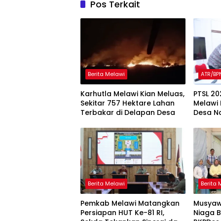
Pos Terkait
Berita Melawi
ATR/BP
Karhutla Melawi Kian Meluas,
PTSL 20
Sekitar 757 Hektare Lahan
Melawi
Terbakar di Delapan Desa
Desa N
Berita Melawi
Berita 
Pemkab Melawi Matangkan
Musyaw
Persiapan HUT Ke-81 RI,
Niaga 