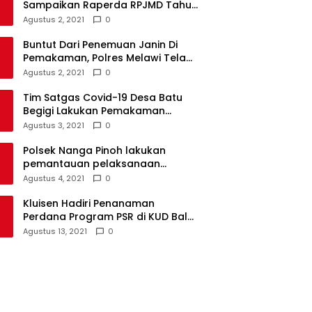
Sampaikan Raperda RPJMD Tahun
2021-2026 ke DPRD
Agustus 2, 2021
0
Buntut Dari Penemuan Janin Di
Pemakaman, Polres Melawi Telah
Tetapkan 4 Tersangka
Agustus 2, 2021
0
Tim Satgas Covid-19 Desa Batu
Begigi Lakukan Pemakaman
Pasien Covid-19 Sesuai Prokes
Agustus 3, 2021
0
Polsek Nanga Pinoh lakukan
pemantauan pelaksanaan
vaksinasi covid-19 tahap 2
Agustus 4, 2021
0
Kluisen Hadiri Penanaman
Perdana Program PSR di KUD Bale
Yotro Beloyan
Agustus 13, 2021
0