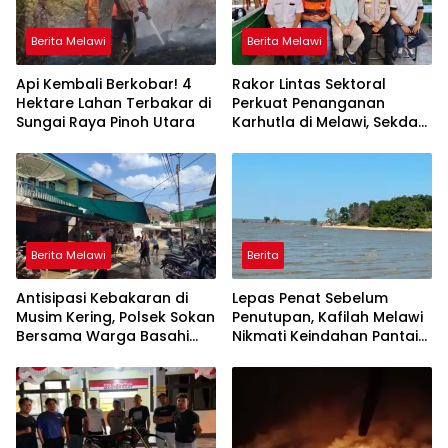
Berita Melawi
Berita Melawi
Api Kembali Berkobar! 4
Rakor Lintas Sektoral
Hektare Lahan Terbakar di
Perkuat Penanganan
Sungai Raya Pinoh Utara
Karhutla di Melawi, Sekda
Ajak Masyarakat
Tingkatkan Kewaspadaan
Berita Melawi
Berita
Antisipasi Kebakaran di
Lepas Penat Sebelum
Musim Kering, Polsek Sokan
Penutupan, Kafilah Melawi
Bersama Warga Basahi
Nikmati Keindahan Pantai
Atap dan Jalan
Pulau Mayang