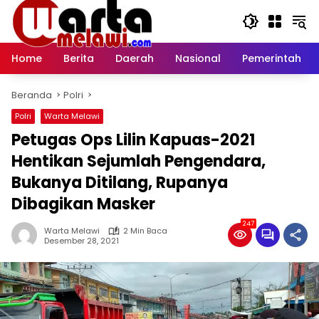
Langsung
ke
konten
Home
Berita
Daerah
Nasional
Pemerintah
Beranda
Polri
Polri
Warta Melawi
Petugas Ops Lilin Kapuas-2021
Hentikan Sejumlah Pengendara,
Bukanya Ditilang, Rupanya
Dibagikan Masker
247
Warta Melawi
2 Min Baca
Desember 28, 2021