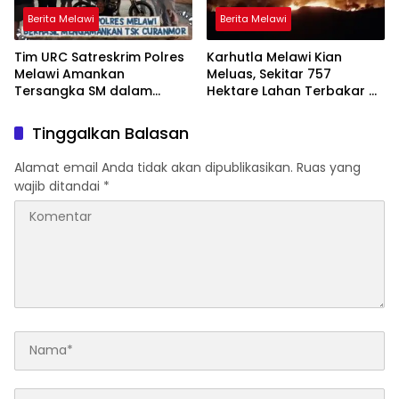
Berita Melawi
Berita Melawi
Tim URC Satreskrim Polres
Karhutla Melawi Kian
Melawi Amankan
Meluas, Sekitar 757
Tersangka SM dalam
Hektare Lahan Terbakar di
Kasus Curanmor di Desa
Delapan Desa
Paal
Tinggalkan Balasan
Alamat email Anda tidak akan dipublikasikan.
Ruas yang
wajib ditandai
*