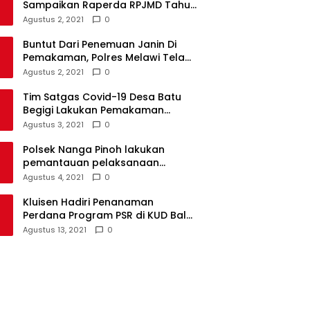
Sampaikan Raperda RPJMD Tahun
2021-2026 ke DPRD
Agustus 2, 2021
0
Buntut Dari Penemuan Janin Di
Pemakaman, Polres Melawi Telah
Tetapkan 4 Tersangka
Agustus 2, 2021
0
Tim Satgas Covid-19 Desa Batu
Begigi Lakukan Pemakaman
Pasien Covid-19 Sesuai Prokes
Agustus 3, 2021
0
Polsek Nanga Pinoh lakukan
pemantauan pelaksanaan
vaksinasi covid-19 tahap 2
Agustus 4, 2021
0
Kluisen Hadiri Penanaman
Perdana Program PSR di KUD Bale
Yotro Beloyan
Agustus 13, 2021
0