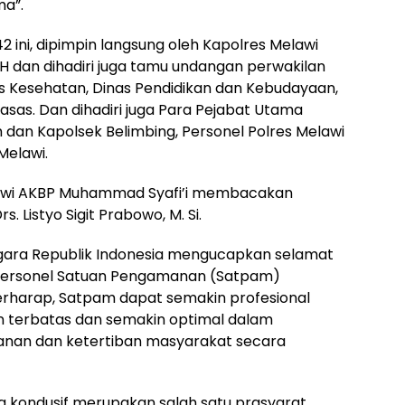
ma”.
ini, dipimpin langsung oleh Kapolres Melawi
 M.H dan dihadiri juga tamu undangan perwakilan
s Kesehatan, Dinas Pendidikan dan Kebudayaan,
khasas. Dan dihadiri juga Para Pejabat Utama
 dan Kapolsek Belimbing, Personel Polres Melawi
Melawi.
awi AKBP Muhammad Syafi’i membacakan
s. Listyo Sigit Prabowo, M. Si.
Negara Republik Indonesia mengucapkan selamat
 personel Satuan Pengamanan (Satpam)
erharap, Satpam dapat semakin profesional
 terbatas dan semakin optimal dalam
nan dan ketertiban masyarakat secara
g kondusif merupakan salah satu prasyarat