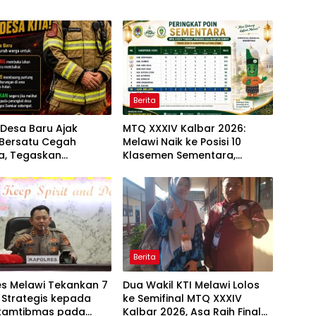
Berita
Desa Baru Ajak
MTQ XXXIV Kalbar 2026:
Bersatu Cegah
Melawi Naik ke Posisi 10
a, Tegaskan
Klasemen Sementara,
an Membakar Lahan
Perjuangan Menuju Peringkat
Lebih Baik Berlanjut
Berita
es Melawi Tekankan 7
Dua Wakil KTI Melawi Lolos
 Strategis kepada
ke Semifinal MTQ XXXIV
kamtibmas pada
Kalbar 2026, Asa Raih Final