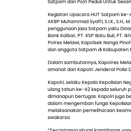
Satpam dan Polri Peduli Untuk Sesa
Kegiatan Upacara HUT Satpam ke-42 
AKBP Muhammad Syafi’i, S.I.K., S.H.,
penggunaan jasa Satpam yaitu Dina
Bank Kalbar, PT. KSP Batu Buil, PT. I
Polres Melawi, Kapolsek Nanga Pinoh
dan anggota Satpam di Kabupaten 
Dalam sambutannya, Kapolres Mel
amanat dari Kapolri Jenderal Polisi Dr
Kapolri, selaku Kepala Kepolisian 
ulang tahun ke-42 kepada seluruh
dimanapun bertugas. Kapolri juga b
dalam mengemban fungsi Kepolisian
melaksanakan pemeliharaan keama
swakarsa.
“Terciptanya situasi kamtibmas yan