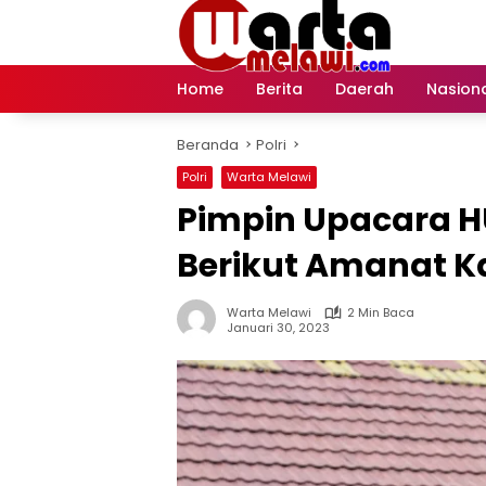
Langsung
ke
konten
Home
Berita
Daerah
Nasion
Beranda
Polri
Polri
Warta Melawi
Pimpin Upacara H
Berikut Amanat K
Warta Melawi
2 Min Baca
Januari 30, 2023