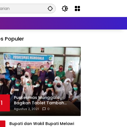
s Populer
Puskesmas Manggala
1
Bagikan Tablet Tambah
Darah di Beberapa Sekolah
Agustus 2, 2021
0
Bupati dan Wakil Bupati Melawi