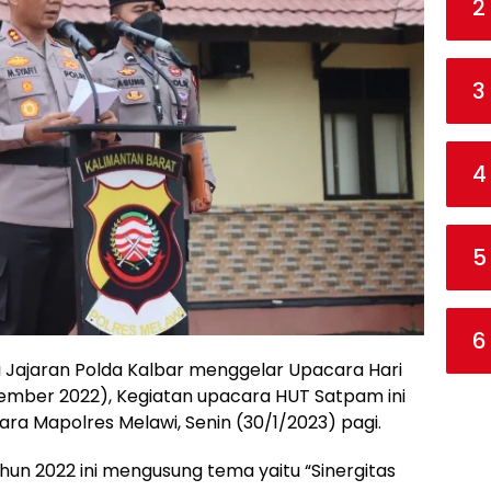
2
3
4
5
6
i Jajaran Polda Kalbar menggelar Upacara Hari
mber 2022), Kegiatan upacara HUT Satpam ini
ra Mapolres Melawi, Senin (30/1/2023) pagi.
n 2022 ini mengusung tema yaitu “Sinergitas