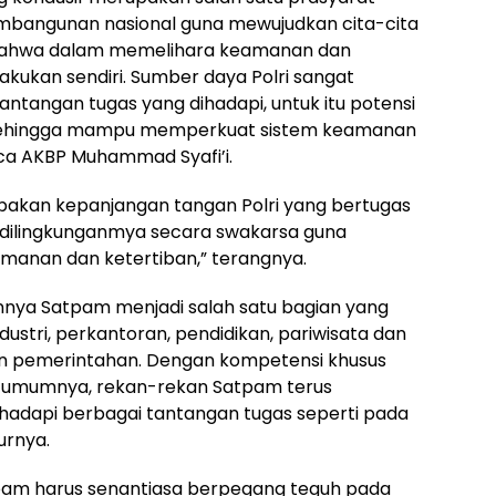
mbangunan nasional guna mewujudkan cita-cita
i bahwa dalam memelihara keamanan dan
lakukan sendiri. Sumber daya Polri sangat
antangan tugas yang dihadapi, untuk itu potensi
sehingga mampu memperkuat sistem keamanan
ca AKBP Muhammad Syafi’i.
pakan kepanjangan tangan Polri yang bertugas
dilingkunganmya secara swakarsa guna
manan dan ketertiban,” terangnya.
ya Satpam menjadi salah satu bagian yang
ndustri, perkantoran, pendidikan, pariwisata dan
 pemerintahan. Dengan kompetensi khusus
da umumnya, rekan-rekan Satpam terus
adapi berbagai tantangan tugas seperti pada
urnya.
tpam harus senantiasa berpegang teguh pada