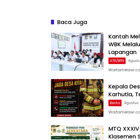
Baca Juga
Kantah Mel
WBK Melalu
Lapangan
ATR/BPN
Agustu
Wartamelawi.co
Kepala Des
Karhutla,
Berita
Agustus 
Wartamelawi.co
MTQ XXXIV K
Klasemen S