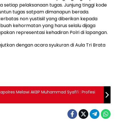
da setiap pelaksanaan tugas. Junjung tinggi kode
enuntun tugas satpam dimanapun berada.
rbatas non yustisiil yang diberikan kepada
uah kehormatan yang harus selalu dijaga
akan representasi kehadiran Polri di lapangan.
njutkan dengan acara syukuran di Aula Tri Brata
polres Melawi AKBP Muhammad Syafi’i : Profesi