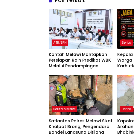
Pos Terkait
ATR/BPN
Berita
Kantah Melawi Mantapkan
Kepala 
Persiapan Raih Predikat WBK
Warga 
Melalui Pendampingan
Karhutl
Evaluasi dan Verifikasi
Larang
Lapangan
Berita Melawi
Berita
Satlantas Polres Melawi Sikat
Kapolr
Knalpot Brong, Pengendara
Arahan
Bandel Langsung Ditilang
Bhabin