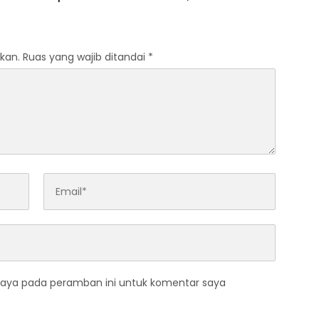
FT Binmas 2026
dan Dongkrak Peringkat
Kafilah
kan.
Ruas yang wajib ditandai
*
saya pada peramban ini untuk komentar saya