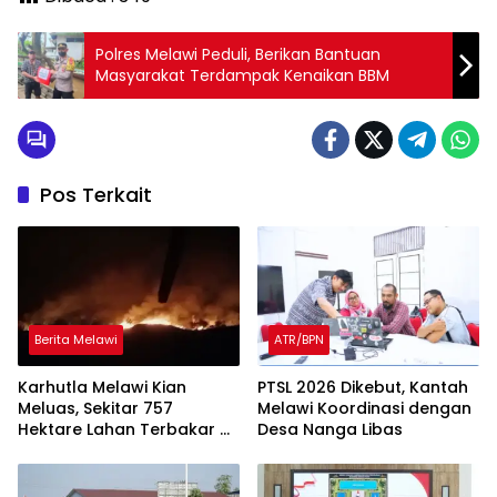
Polres Melawi Peduli, Berikan Bantuan
Masyarakat Terdampak Kenaikan BBM
Pos Terkait
Berita Melawi
ATR/BPN
Karhutla Melawi Kian
PTSL 2026 Dikebut, Kantah
Meluas, Sekitar 757
Melawi Koordinasi dengan
Hektare Lahan Terbakar di
Desa Nanga Libas
Delapan Desa