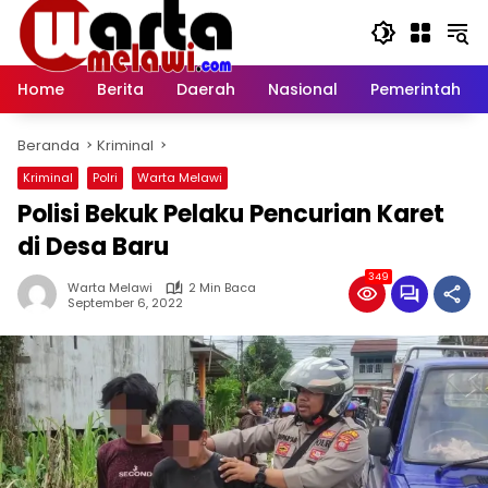
Langsung
ke
konten
Home
Berita
Daerah
Nasional
Pemerintah
Beranda
Kriminal
Kriminal
Polri
Warta Melawi
Polisi Bekuk Pelaku Pencurian Karet
di Desa Baru
349
Warta Melawi
2 Min Baca
September 6, 2022