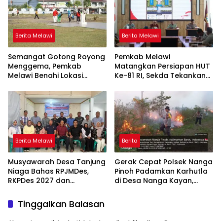
Berita Melawi
Berita Melawi
Semangat Gotong Royong
Pemkab Melawi
Menggema, Pemkab
Matangkan Persiapan HUT
Melawi Benahi Lokasi
Ke-81 RI, Sekda Tekankan
Upacara HUT ke-81 RI
Sinergi dan Tanggung
Jawab Panitia
Berita Melawi
Berita
Musyawarah Desa Tanjung
Gerak Cepat Polsek Nanga
Niaga Bahas RPJMDes,
Pinoh Padamkan Karhutla
RKPDes 2027 dan
di Desa Nanga Kayan,
Percepatan Penanganan
Warga Diimbau Tak Bakar
Stunting
Lahan
Tinggalkan Balasan