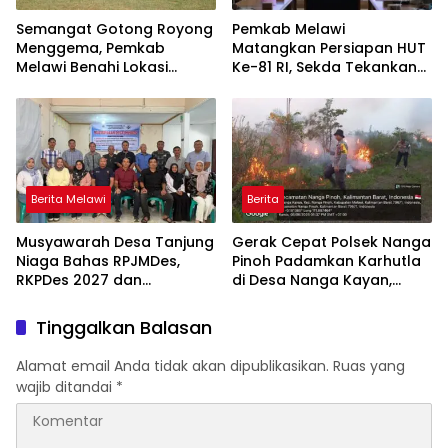
Semangat Gotong Royong
Pemkab Melawi
Menggema, Pemkab
Matangkan Persiapan HUT
Melawi Benahi Lokasi
Ke-81 RI, Sekda Tekankan
Upacara HUT ke-81 RI
Sinergi dan Tanggung
Jawab Panitia
Berita Melawi
Berita
Musyawarah Desa Tanjung
Gerak Cepat Polsek Nanga
Niaga Bahas RPJMDes,
Pinoh Padamkan Karhutla
RKPDes 2027 dan
di Desa Nanga Kayan,
Percepatan Penanganan
Warga Diimbau Tak Bakar
Stunting
Lahan
Tinggalkan Balasan
Alamat email Anda tidak akan dipublikasikan.
Ruas yang
wajib ditandai
*