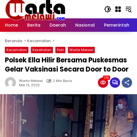
Langsung
ke
konten
Home
Berita
Daerah
Nasional
Pemerintah
Beranda
Kecamatan
Kecamatan
Kesehatan
Polri
Warta Melawi
Polsek Ella Hilir Bersama Puskesmas
Gelar Vaksinasi Secara Door to Door
352
Warta Melawi
2 Min Baca
Mei 13, 2022