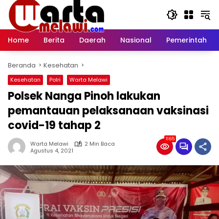
Langsung
ke
konten
Home
Berita
Daerah
Nasional
Pemerintah
Beranda
Kesehatan
Kesehatan
Polri
Warta Melawi
Polsek Nanga Pinoh lakukan
pemantauan pelaksanaan vaksinasi
covid-19 tahap 2
1165
Warta Melawi
2 Min Baca
Agustus 4, 2021