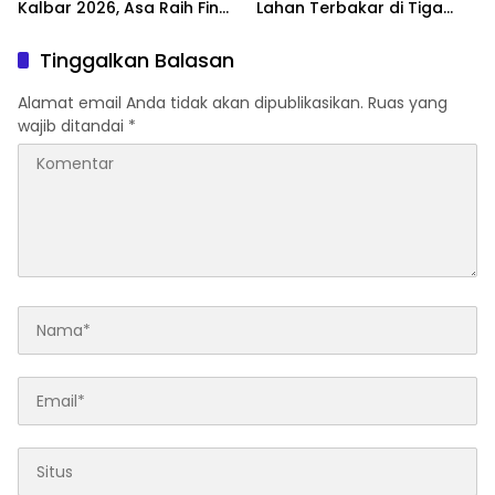
Kalbar 2026, Asa Raih Final
Lahan Terbakar di Tiga
dan Dongkrak Peringkat
Desa, BPBD Harapkan
Kafilah
Dukungan Satgas Udara
Tinggalkan Balasan
Alamat email Anda tidak akan dipublikasikan.
Ruas yang
wajib ditandai
*