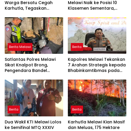
Warga Bersatu Cegah
Melawi Naik ke Posisi 10
Karhutla, Tegaskan
Klasemen Sementara,
Larangan Membakar
Perjuangan Menuju
Lahan
Peringkat Lebih Baik
Berlanjut
Berita Melawi
Berita
Satlantas Polres Melawi
Kapolres Melawi Tekankan
Sikat Knalpot Brong,
7 Arahan Strategis kepada
Pengendara Bandel
Bhabinkamtibmas pada
Langsung Ditilang
Rakor FT Binmas 2026
Berita
Berita
Dua Wakil KTI Melawi Lolos
Karhutla Melawi Kian Masif
ke Semifinal MTQ XXXIV
dan Meluas, 175 Hektare