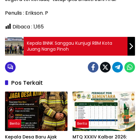
Penulis : Erikson. P
Dibaca :
1,165
Kepala BNNK Sanggau Kunjugi RBM Kota
Juang Nanga Pinoh
Pos Terkait
Berita
Berita
Kepala Desa Baru Ajak
MTQ XXXIV Kalbar 2026: