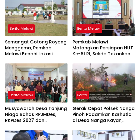
Berita Melawi
Berita Melawi
Semangat Gotong Royong
Pemkab Melawi
Menggema, Pemkab
Matangkan Persiapan HUT
Melawi Benahi Lokasi
Ke-81 RI, Sekda Tekankan
Upacara HUT ke-81 RI
Sinergi dan Tanggung
Jawab Panitia
Berita Melawi
Berita
Musyawarah Desa Tanjung
Gerak Cepat Polsek Nanga
Niaga Bahas RPJMDes,
Pinoh Padamkan Karhutla
RKPDes 2027 dan
di Desa Nanga Kayan,
Percepatan Penanganan
Warga Diimbau Tak Bakar
Stunting
Lahan