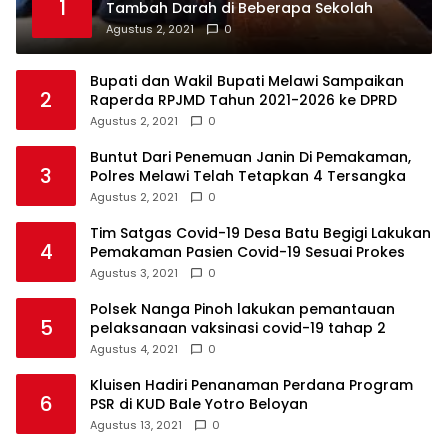
1
Tambah Darah di Beberapa Sekolah
Agustus 2, 2021
0
Bupati dan Wakil Bupati Melawi Sampaikan
2
Raperda RPJMD Tahun 2021-2026 ke DPRD
Agustus 2, 2021
0
Buntut Dari Penemuan Janin Di Pemakaman,
3
Polres Melawi Telah Tetapkan 4 Tersangka
Agustus 2, 2021
0
Tim Satgas Covid-19 Desa Batu Begigi Lakukan
4
Pemakaman Pasien Covid-19 Sesuai Prokes
Agustus 3, 2021
0
Polsek Nanga Pinoh lakukan pemantauan
5
pelaksanaan vaksinasi covid-19 tahap 2
Agustus 4, 2021
0
Kluisen Hadiri Penanaman Perdana Program
6
PSR di KUD Bale Yotro Beloyan
Agustus 13, 2021
0