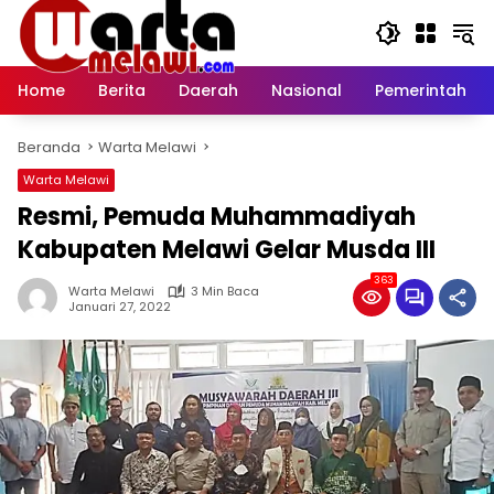
Langsung
ke
konten
Home
Berita
Daerah
Nasional
Pemerintah
Beranda
Warta Melawi
Warta Melawi
Resmi, Pemuda Muhammadiyah
Kabupaten Melawi Gelar Musda III
363
Warta Melawi
3 Min Baca
Januari 27, 2022