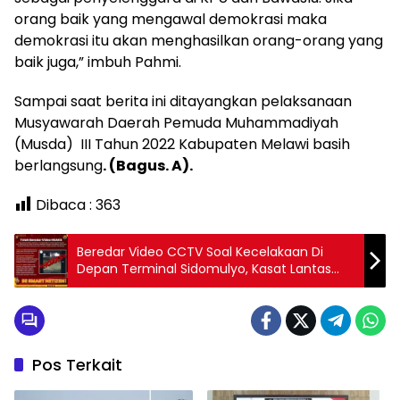
orang baik yang mengawal demokrasi maka
demokrasi itu akan menghasilkan orang-orang yang
baik juga,” imbuh Pahmi.
Sampai saat berita ini ditayangkan pelaksanaan
Musyawarah Daerah Pemuda Muhammadiyah
(Musda) III Tahun 2022 Kabupaten Melawi basih
berlangsung
. (Bagus. A).
Dibaca :
363
Beredar Video CCTV Soal Kecelakaan Di
Depan Terminal Sidomulyo, Kasat Lantas
Polres Melawi: Itu HOAKS
Pos Terkait