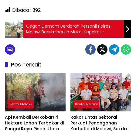
Dibaca :
392
Cegah Demam Berdarah Personil Polres
Melawi Bersih-bersih Mako. Kapolres :
“Kesehatan Personil Prioritas Utama”
Pos Terkait
Berita Melawi
Berita Melawi
Api Kembali Berkobar! 4
Rakor Lintas Sektoral
Hektare Lahan Terbakar di
Perkuat Penanganan
Sungai Raya Pinoh Utara
Karhutla di Melawi, Sekda
Ajak Masyarakat