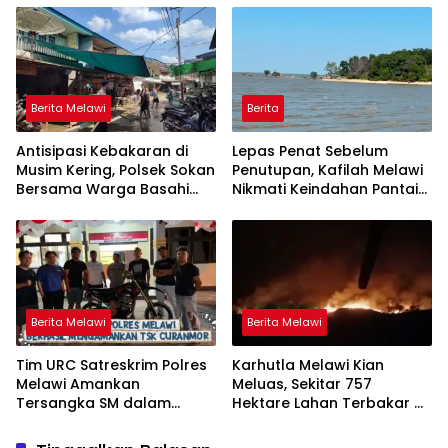
Tingkatkan Kewaspadaan
Berita Melawi
Berita
Antisipasi Kebakaran di
Lepas Penat Sebelum
Musim Kering, Polsek Sokan
Penutupan, Kafilah Melawi
Bersama Warga Basahi
Nikmati Keindahan Pantai
Atap dan Jalan
Pulau Mayang
Berita Melawi
Berita Melawi
Tim URC Satreskrim Polres
Karhutla Melawi Kian
Melawi Amankan
Meluas, Sekitar 757
Tersangka SM dalam
Hektare Lahan Terbakar di
Kasus Curanmor di Desa
Delapan Desa
Paal