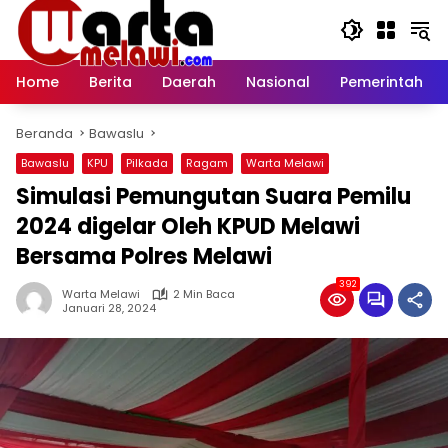
Langsung
ke
konten
Home
Berita
Daerah
Nasional
Pemerintah
Beranda
Bawaslu
Bawaslu
KPU
Pilkada
Ragam
Warta Melawi
Simulasi Pemungutan Suara Pemilu
2024 digelar Oleh KPUD Melawi
Bersama Polres Melawi
392
Warta Melawi
2 Min Baca
Januari 28, 2024