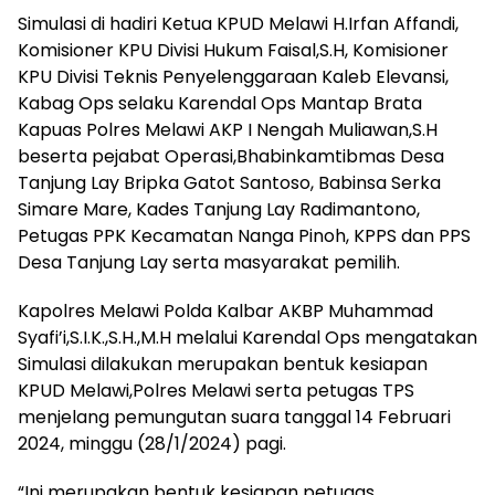
Simulasi di hadiri Ketua KPUD Melawi H.Irfan Affandi,
Komisioner KPU Divisi Hukum Faisal,S.H, Komisioner
KPU Divisi Teknis Penyelenggaraan Kaleb Elevansi,
Kabag Ops selaku Karendal Ops Mantap Brata
Kapuas Polres Melawi AKP I Nengah Muliawan,S.H
beserta pejabat Operasi,Bhabinkamtibmas Desa
Tanjung Lay Bripka Gatot Santoso, Babinsa Serka
Simare Mare, Kades Tanjung Lay Radimantono,
Petugas PPK Kecamatan Nanga Pinoh, KPPS dan PPS
Desa Tanjung Lay serta masyarakat pemilih.
Kapolres Melawi Polda Kalbar AKBP Muhammad
Syafi’i,S.I.K.,S.H.,M.H melalui Karendal Ops mengatakan
Simulasi dilakukan merupakan bentuk kesiapan
KPUD Melawi,Polres Melawi serta petugas TPS
menjelang pemungutan suara tanggal 14 Februari
2024, minggu (28/1/2024) pagi.
“Ini merupakan bentuk kesiapan petugas