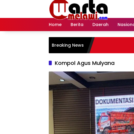
Langsung
ke
konten
Home
Berita
Daerah
Nasion
Breaking News
Kompol Agus Mulyana