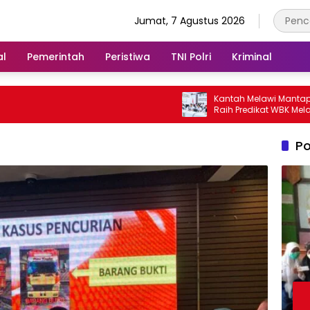
Jumat, 7 Agustus 2026
al
Pemerintah
Peristiwa
TNI Polri
Kriminal
Kantah Melawi Mantapkan Persiap
Raih Predikat WBK Melalui
Pendampingan Evaluasi dan Verifi
Lapangan
Po