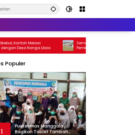
tah Melawi
Semangat Gotong Royong Menggema,
sa Nanga Libas
Pemkab Melawi Benahi Lokasi Upacara
HUT ke-81 RI
s Populer
Puskesmas Manggala
1
Bagikan Tablet Tambah