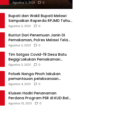
Darah di Beberapa Sekolah
Agustus 2, 2021
0
Bupati dan Wakil Bupati Melawi
Sampaikan Raperda RPJMD Tahun
2021-2026 ke DPRD
Agustus 2, 2021
0
Buntut Dari Penemuan Janin Di
Pemakaman, Polres Melawi Telah
Tetapkan 4 Tersangka
Agustus 2, 2021
0
Tim Satgas Covid-19 Desa Batu
Begigi Lakukan Pemakaman
Pasien Covid-19 Sesuai Prokes
Agustus 3, 2021
0
Polsek Nanga Pinoh lakukan
pemantauan pelaksanaan
vaksinasi covid-19 tahap 2
Agustus 4, 2021
0
Kluisen Hadiri Penanaman
Perdana Program PSR di KUD Bale
Yotro Beloyan
Agustus 13, 2021
0