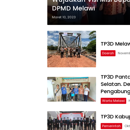
DPMD Melawi
Maret 10, 2023
TP3D Melaw
Daerah
Novembe
TP3D Panta
Selatan. D
Pengabung
Warta Melawi
TP3D Kabup
Pemerintah
Okt