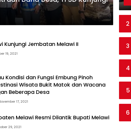
2
i Kunjungi Jembatan Melawi II
3
r 19, 2021
4
u Kondisi dan Fungsi Embung Pinoh
estinasi Wisata Bukit Matok dan Wacana
5
an Beberapa Desa
November 17, 2021
6
aten Melawi Resmi Dilantik Bupati Melawi
ober 29, 2021