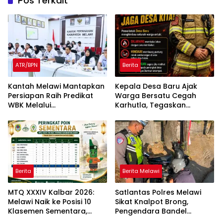
Pos Terkait
ATR/BPN
Berita
Kantah Melawi Mantapkan
Kepala Desa Baru Ajak
Persiapan Raih Predikat
Warga Bersatu Cegah
WBK Melalui
Karhutla, Tegaskan
Pendampingan Evaluasi
Larangan Membakar
dan Verifikasi Lapangan
Lahan
Berita
Berita Melawi
MTQ XXXIV Kalbar 2026:
Satlantas Polres Melawi
Melawi Naik ke Posisi 10
Sikat Knalpot Brong,
Klasemen Sementara,
Pengendara Bandel
Perjuangan Menuju
Langsung Ditilang