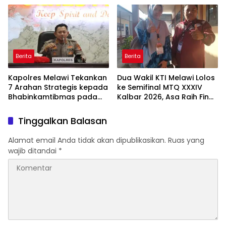
Peringkat Lebih Baik
Berlanjut
Berita
Berita
Kapolres Melawi Tekankan
Dua Wakil KTI Melawi Lolos
7 Arahan Strategis kepada
ke Semifinal MTQ XXXIV
Bhabinkamtibmas pada
Kalbar 2026, Asa Raih Final
Rakor FT Binmas 2026
dan Dongkrak Peringkat
Kafilah
Tinggalkan Balasan
Alamat email Anda tidak akan dipublikasikan.
Ruas yang
wajib ditandai
*