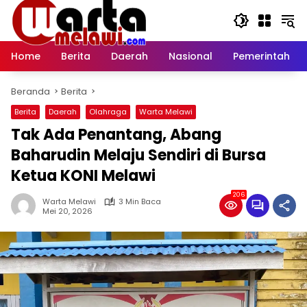
Langsung
ke
konten
Home
Berita
Daerah
Nasional
Pemerintah
Beranda
Berita
Berita
Daerah
Olahraga
Warta Melawi
Tak Ada Penantang, Abang
Baharudin Melaju Sendiri di Bursa
Ketua KONI Melawi
206
Warta Melawi
3 Min Baca
Mei 20, 2026