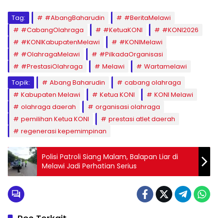
Tag:
#AbangBaharudin
#BeritaMelawi
#CabangOlahraga
#KetuaKONI
#KONI2026
#KONIKabupatenMelawi
#KONIMelawi
#OlahragaMelawi
#PilkadaOrganisasi
#PrestasiOlahraga
Melawi
Wartamelawi
Topik:
Abang Baharudin
cabang olahraga
Kabupaten Melawi
Ketua KONI
KONI Melawi
olahraga daerah
organisasi olahraga
pemilihan Ketua KONI
prestasi atlet daerah
regenerasi kepemimpinan
Polisi Patroli Siang Malam, Balapan Liar di
Melawi Jadi Perhatian Serius