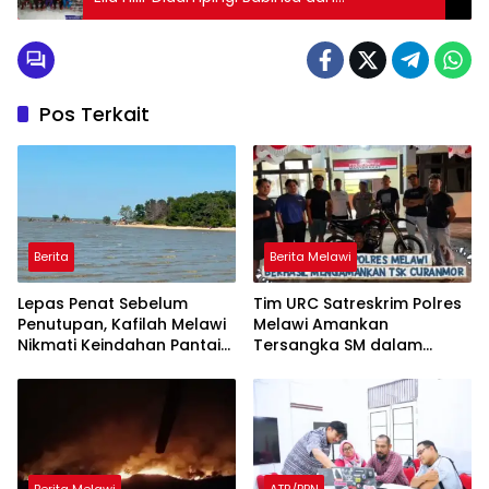
Babinkamtibmas Vaksinasi Masyarakat
Pos Terkait
Berita
Berita Melawi
Lepas Penat Sebelum
Tim URC Satreskrim Polres
Penutupan, Kafilah Melawi
Melawi Amankan
Nikmati Keindahan Pantai
Tersangka SM dalam
Pulau Mayang
Kasus Curanmor di Desa
Paal