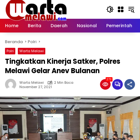
Langsung
ke
konten
Home
Berita
Daerah
Nasional
Pemerintah
Beranda
Polri
Polri
Warta Melawi
Tingkatkan Kinerja Satker, Polres
Melawi Gelar Anev Bulanan
273
Warta Melawi
2 Min Baca
November 27, 2021