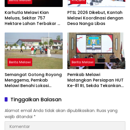
Berita Melawi
ATR/BPN
Karhutla Melawi Kian
PTSL 2026 Dikebut, Kantah
Meluas, Sekitar 757
Melawi Koordinasi dengan
Hektare Lahan Terbakar di
Desa Nanga Libas
Delapan Desa
Berita Melawi
Berita Melawi
Semangat Gotong Royong
Pemkab Melawi
Menggema, Pemkab
Matangkan Persiapan HUT
Melawi Benahi Lokasi
Ke-81 RI, Sekda Tekankan
Upacara HUT ke-81 RI
Sinergi dan Tanggung
Jawab Panitia
Tinggalkan Balasan
Alamat email Anda tidak akan dipublikasikan.
Ruas yang
wajib ditandai
*