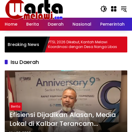
Langsung
ke
konten
Home
Berita
Daerah
Nasional
Pemerintah
itar 757
PTSL 2026 Dikebut, Kantah Melawi
Breaking News
pan Desa
Koordinasi dengan Desa Nanga Libas
H
Isu Daerah
Berita
Efisiensi Dijadikan Alasan, Media
Lokal di Kalbar Terancam