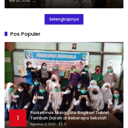
Tumbang
Mei 30, 2026
Selengkapnya
Pos Populer
Puskesmas Manggala Bagikan Tablet
1
Tambah Darah di Beberapa Sekolah
Agustus 2, 2021
0