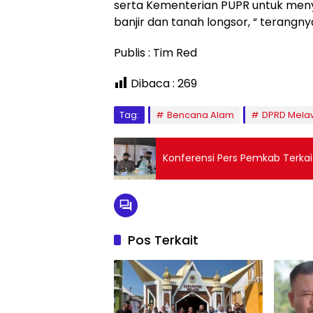
serta Kementerian PUPR untuk men
banjir dan tanah longsor, “ terangny
Publis : Tim Red
Dibaca :
269
Tag:
Bencana Alam
DPRD Mela
Konferensi Pers Pemkab Terkait
Pos Terkait