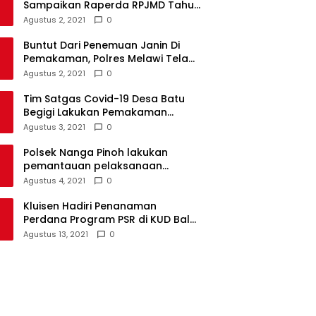
Sampaikan Raperda RPJMD Tahun
2021-2026 ke DPRD
Agustus 2, 2021
0
Buntut Dari Penemuan Janin Di
Pemakaman, Polres Melawi Telah
Tetapkan 4 Tersangka
Agustus 2, 2021
0
Tim Satgas Covid-19 Desa Batu
Begigi Lakukan Pemakaman
Pasien Covid-19 Sesuai Prokes
Agustus 3, 2021
0
Polsek Nanga Pinoh lakukan
pemantauan pelaksanaan
vaksinasi covid-19 tahap 2
Agustus 4, 2021
0
Kluisen Hadiri Penanaman
Perdana Program PSR di KUD Bale
Yotro Beloyan
Agustus 13, 2021
0