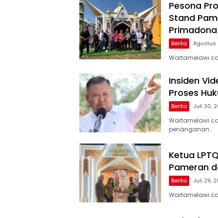
Pesona Pro
Stand Pame
Primadona
Berita
Agustus 
Wartamelawi.co
Insiden Vi
Proses Huk
Berita
Juli 30, 
Wartamelawi.co
penanganan…
Ketua LPTQ
Pameran da
Berita
Juli 29, 
Wartamelawi.com