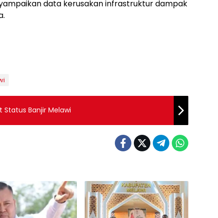
yampaikan data kerusakan infrastruktur dampak
a.
wi
 Status Banjir Melawi