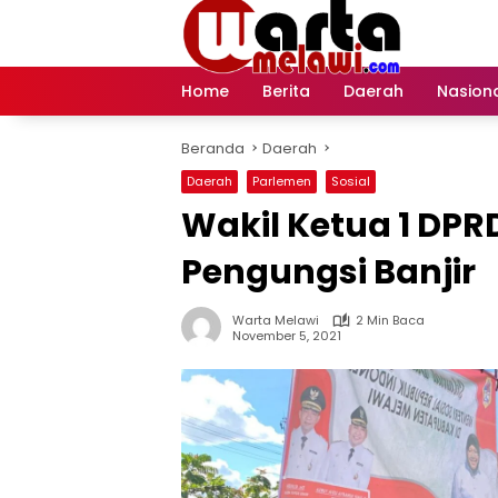
Langsung
ke
konten
Home
Berita
Daerah
Nasion
Beranda
Daerah
Daerah
Parlemen
Sosial
Wakil Ketua 1 DPR
Pengungsi Banjir
Warta Melawi
2 Min Baca
November 5, 2021