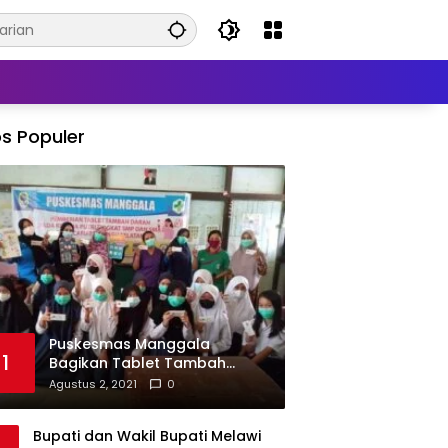
s Populer
Puskesmas Manggala
1
Bagikan Tablet Tambah
Darah di Beberapa Sekolah
Agustus 2, 2021
0
Bupati dan Wakil Bupati Melawi