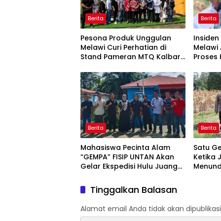
Berita
Berita
Pesona Produk Unggulan
Insiden
Melawi Curi Perhatian di
Melawi
Stand Pameran MTQ Kalbar
Proses
XXXIV, Abon Sibung Jadi
Kelalai
Primadona
Berita
Berita
Mahasiswa Pecinta Alam
Satu Ge
“GEMPA” FISIP UNTAN Akan
Ketika 
Gelar Ekspedisi Hulu Juang
Menund
XXXV di Pedalaman Melawi,
Tunjukk
Bawa Misi Pendidikan,
Paling 
Tinggalkan Balasan
Kebencanaan, Konservasi,
Tua
dan Film Dokumenter
Alamat email Anda tidak akan dipublikasi