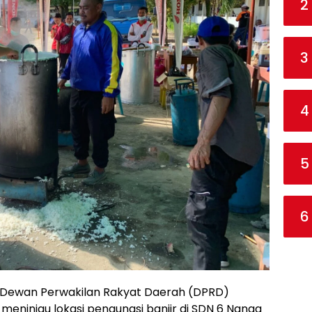
2
3
4
5
6
1 Dewan Perwakilan Rakyat Daerah (DPRD)
 meninjau lokasi pengungsi banjir di SDN 6 Nanga