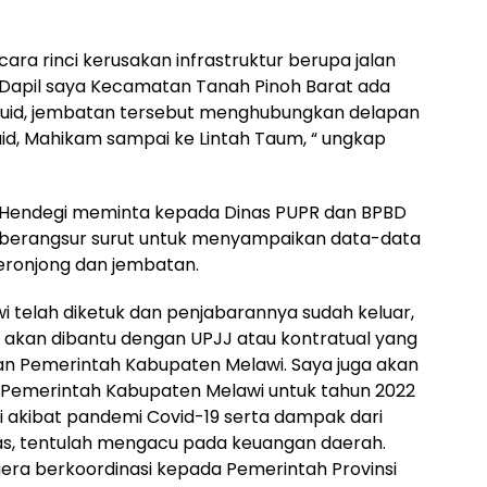
ra rinci kerusakan infrastruktur berupa jalan
i Dapil saya Kecamatan Tanah Pinoh Barat ada
Muid, jembatan tersebut menghubungkan delapan
id, Mahikam sampai ke Lintah Taum, “ ungkap
i Hendegi meminta kepada Dinas PUPR dan BPBD
i berangsur surut untuk menyampaikan data-data
beronjong dan jembatan.
 telah diketuk dan penjabarannya sudah keluar,
 akan dibantu dengan UPJJ atau kontratual yang
an Pemerintah Kabupaten Melawi. Saya juga akan
merintah Kabupaten Melawi untuk tahun 2022
 akibat pandemi Covid-19 serta dampak dari
itas, tentulah mengacu pada keuangan daerah.
gera berkoordinasi kepada Pemerintah Provinsi