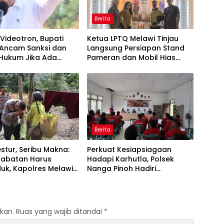
Berita
 Videotron, Bupati
Ketua LPTQ Melawi Tinjau
 Ancam Sanksi dan
Langsung Persiapan Stand
 Hukum Jika Ada
Pameran dan Mobil Hias
an
Jelang MTQ XXXIV Kalbar
Berita
stur, Seribu Makna:
Perkuat Kesiapsiagaan
Jabatan Harus
Hadapi Karhutla, Polsek
uk, Kapolres Melawi
Nanga Pinoh Hadiri
an Adab Berdiri
Pembentukan dan Pelatihan
Tinggi kepada Orang
MPA Desa Semadin Lengkong
kan.
Ruas yang wajib ditandai
*