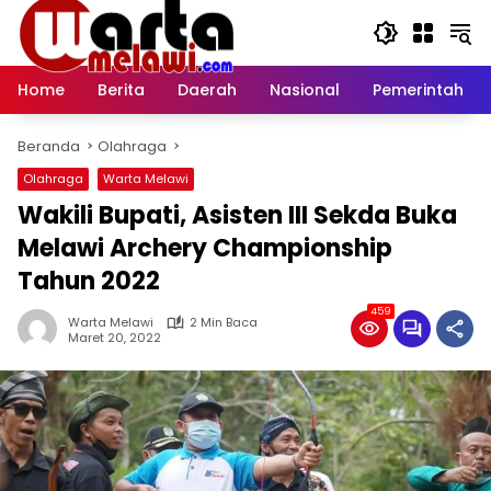
Langsung
ke
konten
Home
Berita
Daerah
Nasional
Pemerintah
Beranda
Olahraga
Olahraga
Warta Melawi
Wakili Bupati, Asisten III Sekda Buka
Melawi Archery Championship
Tahun 2022
459
Warta Melawi
2 Min Baca
Maret 20, 2022