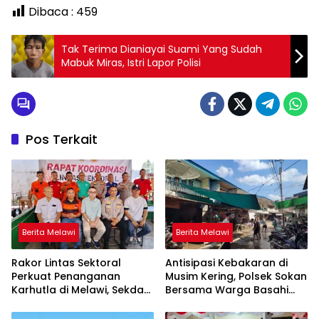
Dibaca :
459
Tak Terima Dianiayai Suami Yang Sudah
Mabuk Miras, Istri Lapor Polisi
Pos Terkait
Berita Melawi
Berita Melawi
Rakor Lintas Sektoral
Antisipasi Kebakaran di
Perkuat Penanganan
Musim Kering, Polsek Sokan
Karhutla di Melawi, Sekda
Bersama Warga Basahi
Ajak Masyarakat
Atap dan Jalan
Tingkatkan Kewaspadaan