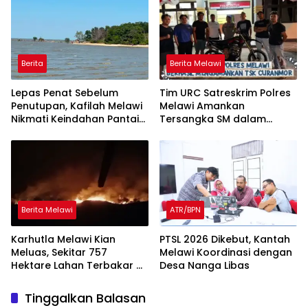
Berita
Berita Melawi
Lepas Penat Sebelum
Tim URC Satreskrim Polres
Penutupan, Kafilah Melawi
Melawi Amankan
Nikmati Keindahan Pantai
Tersangka SM dalam
Pulau Mayang
Kasus Curanmor di Desa
Paal
Berita Melawi
ATR/BPN
Karhutla Melawi Kian
PTSL 2026 Dikebut, Kantah
Meluas, Sekitar 757
Melawi Koordinasi dengan
Hektare Lahan Terbakar di
Desa Nanga Libas
Delapan Desa
Tinggalkan Balasan