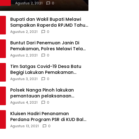
Darah di Beberapa Sekolah
Agustus 2, 2021
0
Bupati dan Wakil Bupati Melawi
Sampaikan Raperda RPJMD Tahun
2021-2026 ke DPRD
Agustus 2, 2021
0
Buntut Dari Penemuan Janin Di
Pemakaman, Polres Melawi Telah
Tetapkan 4 Tersangka
Agustus 2, 2021
0
Tim Satgas Covid-19 Desa Batu
Begigi Lakukan Pemakaman
Pasien Covid-19 Sesuai Prokes
Agustus 3, 2021
0
Polsek Nanga Pinoh lakukan
pemantauan pelaksanaan
vaksinasi covid-19 tahap 2
Agustus 4, 2021
0
Kluisen Hadiri Penanaman
Perdana Program PSR di KUD Bale
Yotro Beloyan
Agustus 13, 2021
0