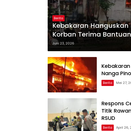
Berita
Kebakaran Hanguskan 
Korban Terima Bantuan
dan Masyarakat
Juni 23, 2026
Kebakaran 
Nanga Pin
Berita
Mei 27, 
Respons Ce
Titik Rawa
RSUD
Berita
April 26,