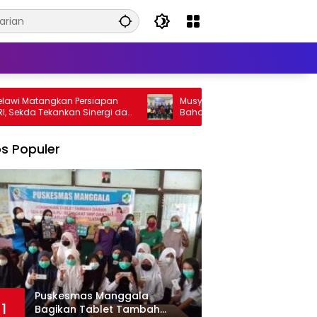
kan Persiapan
Musyawarah Desa Tanjung Niaga
kankan Sinergi dan
Bahas RPJMDes, RKPDes 2027 dan
ia
Percepatan Penanganan Stunting
s Populer
Puskesmas Manggala
1
Bagikan Tablet Tambah