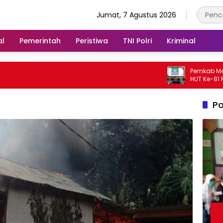
Jumat, 7 Agustus 2026
al
Pemerintah
Peristiwa
TNI Polri
Kriminal
Pemkab Melawi Matang
HUT Ke-81 RI, Sekda Te
Tanggung Jawab Panit
Po